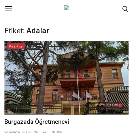
Etiket:
Adalar
Oturum aç
Kayıt ol
Kısa Kısa
Ana Sayfa
Genel
Kodlama
Kripto Para
İletişim
Burgazada Öğretmenevi
Galeri
yazayaza
Nis 27, 2025
0
106