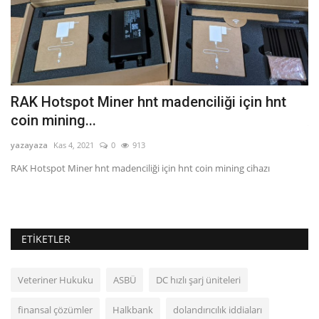
RAK Hotspot Miner hnt madenciliği için hnt
T
coin mining...
ya
yazayaza
Kas 4, 2021
0
913
RAK Hotspot Miner hnt madenciliği için hnt coin mining cihazı
ETIKETLER
Veteriner Hukuku
ASBÜ
DC hızlı şarj üniteleri
finansal çözümler
Halkbank
dolandırıcılık iddiaları