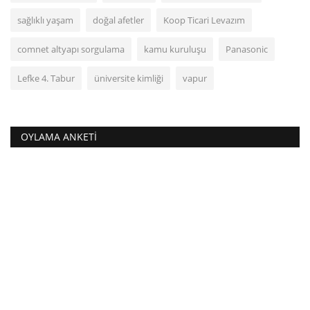
sağlıklı yaşam
doğal afetler
Koop Ticari Levazım
comnet altyapı sorgulama
kamu kuruluşu
Panasonic
Lefke 4. Tabur
üniversite kimliği
vapur
OYLAMA ANKETI