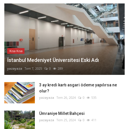
Kısa Kısa
İstanbul Medeniyet Üniversitesi Eski Adı
yazayaza
Tem 7, 2025
0
289
3 ay kredi kartı asgari ödeme yapılırsa ne
olur?
yazayaza
Tem 26, 2024
0
535
Ümraniye Millet Bahçesi
yazayaza
Tem 25, 2024
0
411