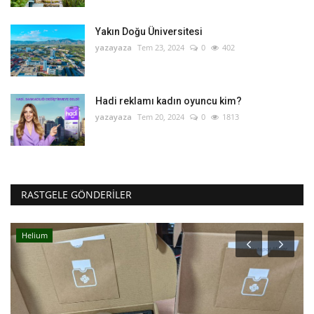
Yakın Doğu Üniversitesi
yazayaza
Tem 23, 2024
0
402
Hadi reklamı kadın oyuncu kim?
yazayaza
Tem 20, 2024
0
1813
RASTGELE GÖNDERILER
Helium