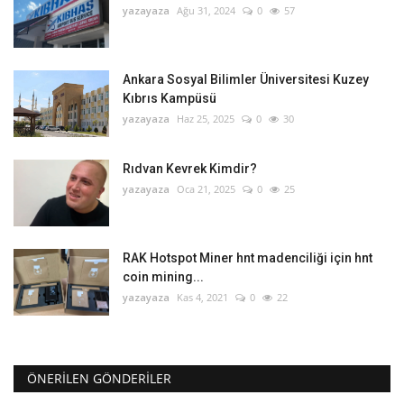
yazayaza
Ağu 31, 2024
0
57
Ankara Sosyal Bilimler Üniversitesi Kuzey
Kıbrıs Kampüsü
yazayaza
Haz 25, 2025
0
30
Rıdvan Kevrek Kimdir?
yazayaza
Oca 21, 2025
0
25
RAK Hotspot Miner hnt madenciliği için hnt
coin mining...
yazayaza
Kas 4, 2021
0
22
ÖNERILEN GÖNDERILER