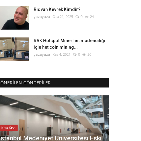
Rıdvan Kevrek Kimdir?
yazayaza
Oca 21, 2025
0
24
RAK Hotspot Miner hnt madenciliği
için hnt coin mining...
yazayaza
Kas 4, 2021
0
20
ÖNERILEN GÖNDERILER
Kısa Kısa
İstanbul Medeniyet Üniversitesi Eski