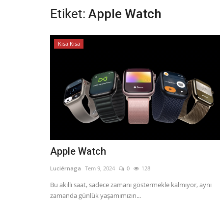
Etiket:
Apple Watch
Kısa Kısa
Apple Watch
Luciérnaga
Tem 9, 2024
0
128
Bu akıllı saat, sadece zamanı göstermekle kalmıyor, aynı
zamanda günlük yaşamımızın...