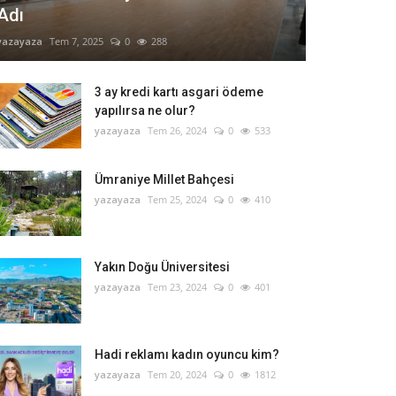
Adı
yazayaza
Tem 7, 2025
0
288
3 ay kredi kartı asgari ödeme
yapılırsa ne olur?
yazayaza
Tem 26, 2024
0
533
Ümraniye Millet Bahçesi
yazayaza
Tem 25, 2024
0
410
Yakın Doğu Üniversitesi
yazayaza
Tem 23, 2024
0
401
Hadi reklamı kadın oyuncu kim?
yazayaza
Tem 20, 2024
0
1812