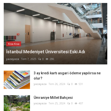
Kısa Kısa
İstanbul Medeniyet Üniversitesi Eski Adı
yazayaza
Tem 7, 2025
0
286
3 ay kredi kartı asgari ödeme yapılırsa ne
olur?
yazayaza
Tem 26, 2024
0
531
Ümraniye Millet Bahçesi
yazayaza
Tem 25, 2024
0
407