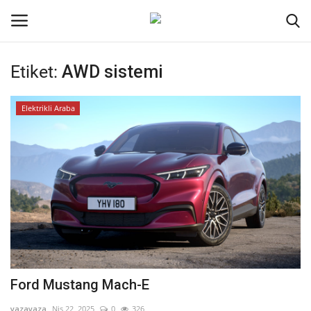
Etiket:
AWD sistemi
Oturum aç
Kayıt ol
Elektrikli Araba
Ana Sayfa
Kripto Para
İletişim
Genel
Kodlama
Ford Mustang Mach-E
Galeri
yazayaza
Nis 22, 2025
0
326