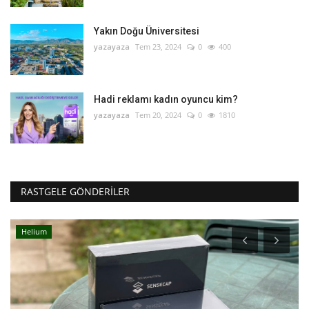
Yakın Doğu Üniversitesi
yazayaza
Tem 23, 2024
0
400
Hadi reklamı kadın oyuncu kim?
yazayaza
Tem 20, 2024
0
1810
RASTGELE GÖNDERILER
Helium