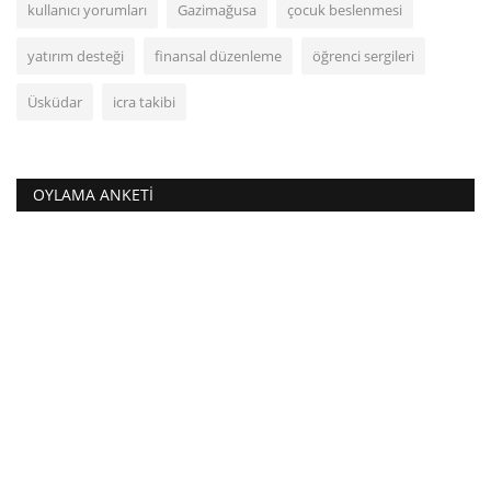
kullanıcı yorumları
Gazimağusa
çocuk beslenmesi
yatırım desteği
finansal düzenleme
öğrenci sergileri
Üsküdar
icra takibi
OYLAMA ANKETI