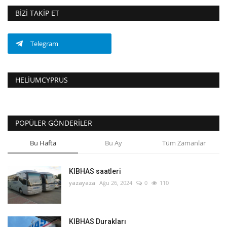
BIZI TAKIP ET
Telegram
HELIUMCYPRUS
POPÜLER GÖNDERILER
Bu Hafta
Bu Ay
Tüm Zamanlar
KIBHAS saatleri
yazayaza
Ağu 26, 2024
0
110
KIBHAS Durakları