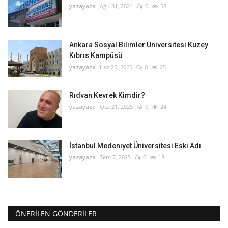
yazayaza
Ağu 31, 2024
0
58
Ankara Sosyal Bilimler Üniversitesi Kuzey
Kıbrıs Kampüsü
yazayaza
Haz 25, 2025
0
25
Rıdvan Kevrek Kimdir?
yazayaza
Oca 21, 2025
0
24
İstanbul Medeniyet Üniversitesi Eski Adı
yazayaza
Tem 7, 2025
0
18
ÖNERILEN GÖNDERILER