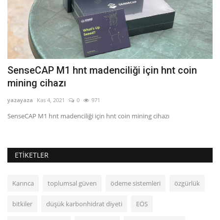
SenseCAP M1 hnt madenciliği için hnt coin
B
mining cihazı
ya
yazayaza
Kas 4, 2021
0
971
bir
BN
uy
SenseCAP M1 hnt madenciliği için hnt coin mining cihazı
ETIKETLER
Karınca
toplumsal güven
ödeme sistemleri
özgürlük
bitkiler
düşük karbonhidrat diyeti
EÖS