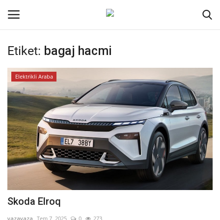
Etiket:
bagaj hacmi
Oturum aç
Kayıt ol
Elektrikli Araba
Ana Sayfa
Kodlama
Kripto Para
İletişim
Genel
Skoda Elroq
Galeri
yazayaza
Tem 7, 2025
0
273