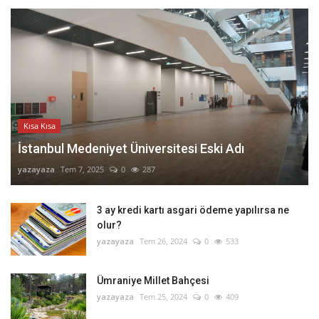
Kısa Kısa
İstanbul Medeniyet Üniversitesi Eski Adı
yazayaza
Tem 7, 2025
0
287
3 ay kredi kartı asgari ödeme yapılırsa ne
olur?
yazayaza
Tem 26, 2024
0
533
Ümraniye Millet Bahçesi
yazayaza
Tem 25, 2024
0
409