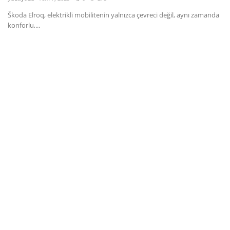
Škoda Elroq, elektrikli mobilitenin yalnızca çevreci değil, aynı zamanda
Dil
konforlu,...
English
Türkçe