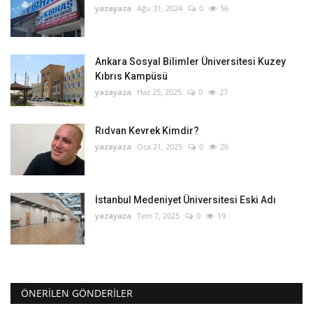
yazayaza
Ağu 31, 2024
0
56
Ankara Sosyal Bilimler Üniversitesi Kuzey
Kıbrıs Kampüsü
yazayaza
Haz 25, 2025
0
27
Rıdvan Kevrek Kimdir?
yazayaza
Oca 21, 2025
0
26
İstanbul Medeniyet Üniversitesi Eski Adı
yazayaza
Tem 7, 2025
0
19
ÖNERILEN GÖNDERILER