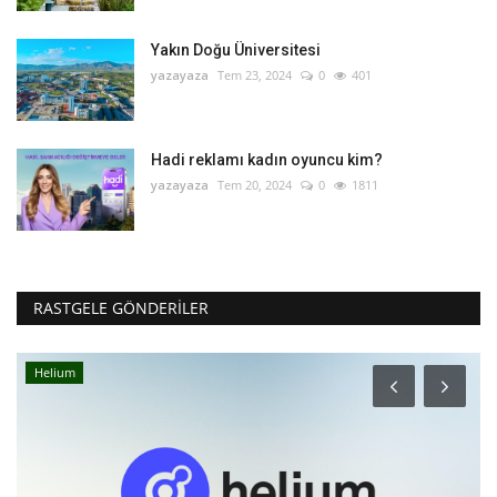
Yakın Doğu Üniversitesi
yazayaza
Tem 23, 2024
0
401
Hadi reklamı kadın oyuncu kim?
yazayaza
Tem 20, 2024
0
1811
RASTGELE GÖNDERILER
Helium