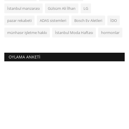
İstanbul manzarası
Gülsüm Ali İlhan
LG
pazar rekabeti
ADAS sistemleri
Bosch Ev Aletleri
İDO
münhasır işletme hakkı
İstanbul Moda Haftası
hormonlar
OYLAMA ANKETI