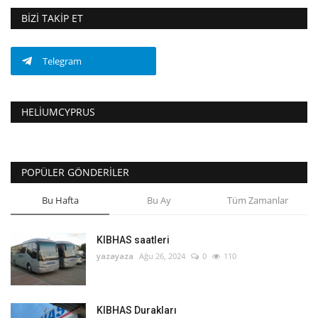
BIZI TAKIP ET
Telegram
HELIUMCYPRUS
POPÜLER GÖNDERILER
Bu Hafta
Bu Ay
Tüm Zamanlar
KIBHAS saatleri
yazayaza
Ağu 26, 2024
0
110
KIBHAS Durakları