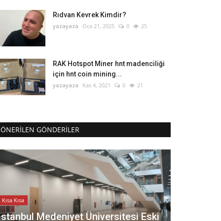
Rıdvan Kevrek Kimdir?
yazayaza
Oca 21, 2025
0
25
RAK Hotspot Miner hnt madenciliği
için hnt coin mining...
yazayaza
Kas 4, 2021
0
21
ÖNERILEN GÖNDERILER
Kısa Kısa
İstanbul Medeniyet Üniversitesi Eski