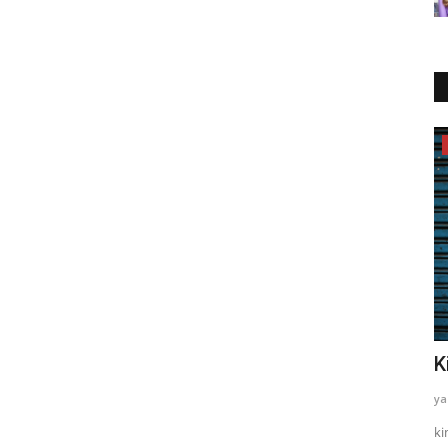
Kripto Para
Binance Coin (BNB) nedir ?
K
yazayaza
Haz 27, 2023
0
439
ya
konumlanan
BNB, hem indirimli komisyon ücretleri sağlayan hem de
ki