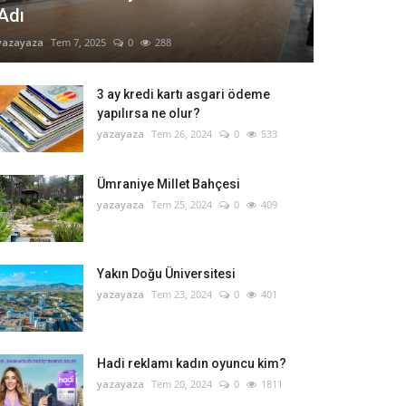
Adı
yazayaza
Tem 7, 2025
0
288
3 ay kredi kartı asgari ödeme
yapılırsa ne olur?
yazayaza
Tem 26, 2024
0
533
Ümraniye Millet Bahçesi
yazayaza
Tem 25, 2024
0
409
Yakın Doğu Üniversitesi
yazayaza
Tem 23, 2024
0
401
Hadi reklamı kadın oyuncu kim?
yazayaza
Tem 20, 2024
0
1811