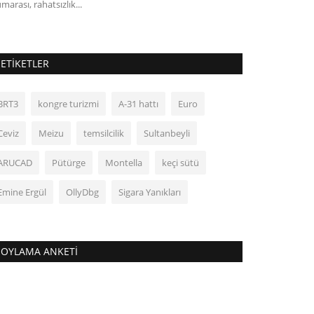
marası, rahatsızlık...
da sağlığını koruy
ETIKETLER
BRT3
kongre turizmi
A-31 hattı
Euro
Ceviz
Meizu
temsilcilik
Sultanbeyli
ARUCAD
Pütürge
Montella
keçi sütü
Emine Ergül
OllyDbg
Sigara Yanıkları
OYLAMA ANKETI