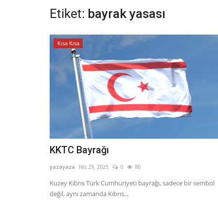
Etiket:
bayrak yasası
Kısa Kısa
KKTC Bayrağı
yazayaza
Nis 29, 2025
0
80
Kuzey Kıbrıs Türk Cumhuriyeti bayrağı, sadece bir sembol
değil, aynı zamanda Kıbrıs...