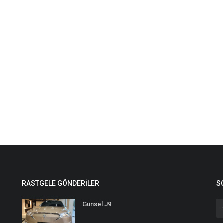
RASTGELE GÖNDERILER
S
Günsel J9