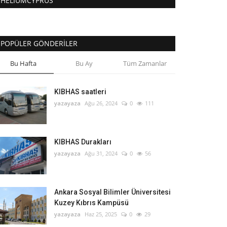
HELIUMCYPRUS
POPÜLER GÖNDERILER
Bu Hafta
Bu Ay
Tüm Zamanlar
KIBHAS saatleri
yazayaza
Ağu 26, 2024
0
111
KIBHAS Durakları
yazayaza
Ağu 31, 2024
0
56
Ankara Sosyal Bilimler Üniversitesi
Kuzey Kıbrıs Kampüsü
yazayaza
Haz 25, 2025
0
29