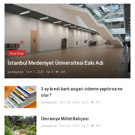
Kısa Kısa
İstanbul Medeniyet Üniversitesi Eski Adı
yazayaza
Tem 7, 2025
0
285
3 ay kredi kartı asgari ödeme yapılırsa ne
olur?
yazayaza
Tem 26, 2024
0
531
Ümraniye Millet Bahçesi
yazayaza
Tem 25, 2024
0
407