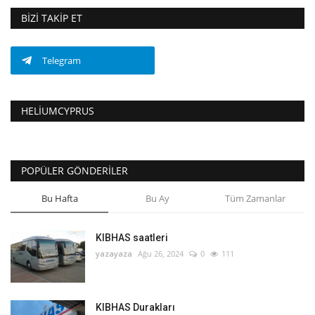
BIZI TAKIP ET
Telegram
HELIUMCYPRUS
POPÜLER GÖNDERILER
Bu Hafta
Bu Ay
Tüm Zamanlar
KIBHAS saatleri
yazayaza
Ağu 26, 2024
0
111
KIBHAS Durakları