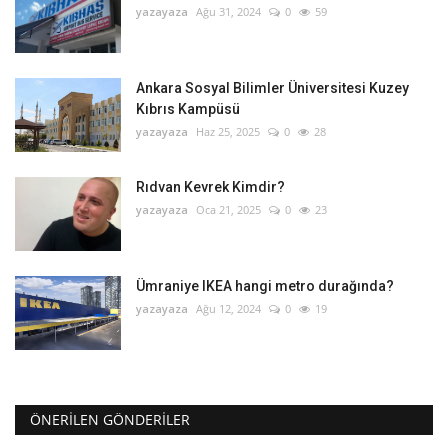
yazayaza
Ağu 31, 2024
0
59
Ankara Sosyal Bilimler Üniversitesi Kuzey
Kıbrıs Kampüsü
yazayaza
Haz 25, 2025
0
28
Rıdvan Kevrek Kimdir?
yazayaza
Oca 21, 2025
0
23
Ümraniye IKEA hangi metro durağında?
yazayaza
Ağu 12, 2024
0
19
ÖNERILEN GÖNDERILER