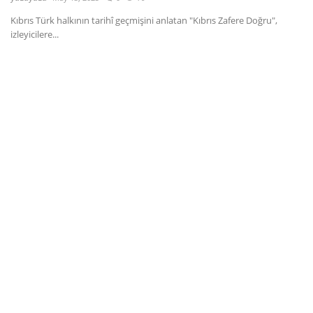
Kıbrıs Türk halkının tarihî geçmişini anlatan "Kıbrıs Zafere Doğru",
Dil
izleyicilere...
English
Türkçe