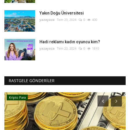
Yakın Doğu Üniversitesi
yazayaza
Tem 23, 2024
0
400
Hadi reklamı kadın oyuncu kim?
yazayaza
Tem 20, 2024
0
1810
RASTGELE GÖNDERILER
Kripto Para