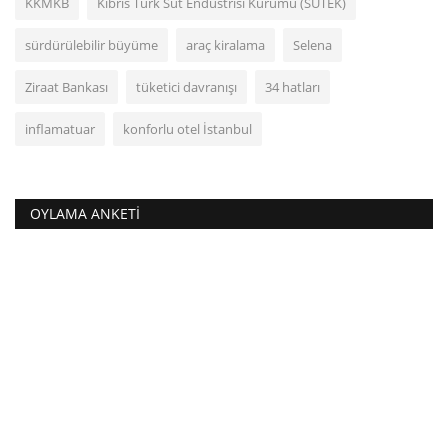
KKMKB
Kıbrıs Türk Süt Endüstrisi Kurumu (SÜTEK)
sürdürülebilir büyüme
araç kiralama
Selena
Ziraat Bankası
tüketici davranışı
34 hatları
inflamatuar
konforlu otel İstanbul
OYLAMA ANKETI