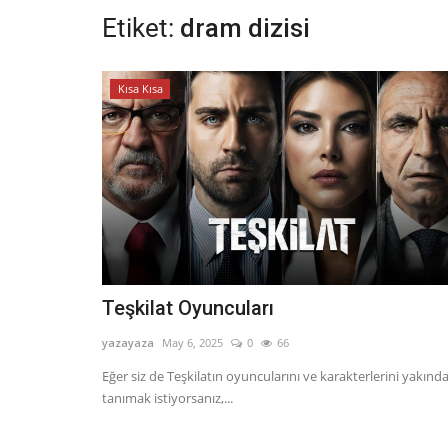
Etiket:
dram dizisi
Kısa Kısa
Teşkilat Oyuncuları
yazayaza
May 6, 2025
0
66
Eğer siz de Teşkilatın oyuncularını ve karakterlerini yakınd
tanımak istiyorsanız,...