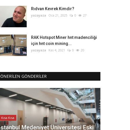
Rıdvan Kevrek Kimdir?
yazayaza
Oca 21, 2025
0
27
RAK Hotspot Miner hnt madenciliği
için hnt coin mining...
yazayaza
Kas 4, 2021
0
20
ÖNERILEN GÖNDERILER
Kısa Kısa
İstanbul Medeniyet Üniversitesi Eski