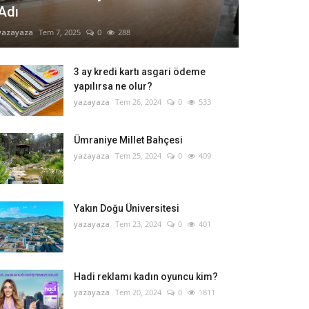
Adı
yazayaza
Tem 7, 2025
0
288
3 ay kredi kartı asgari ödeme
yapılırsa ne olur?
yazayaza
Tem 26, 2024
0
533
Ümraniye Millet Bahçesi
yazayaza
Tem 25, 2024
0
409
Yakın Doğu Üniversitesi
yazayaza
Tem 23, 2024
0
401
Hadi reklamı kadın oyuncu kim?
yazayaza
Tem 20, 2024
0
1811