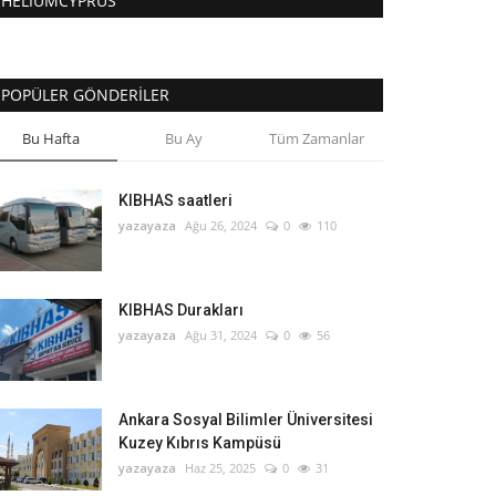
HELIUMCYPRUS
POPÜLER GÖNDERILER
Bu Hafta
Bu Ay
Tüm Zamanlar
KIBHAS saatleri
yazayaza
Ağu 26, 2024
0
110
KIBHAS Durakları
yazayaza
Ağu 31, 2024
0
56
Ankara Sosyal Bilimler Üniversitesi
Kuzey Kıbrıs Kampüsü
yazayaza
Haz 25, 2025
0
31