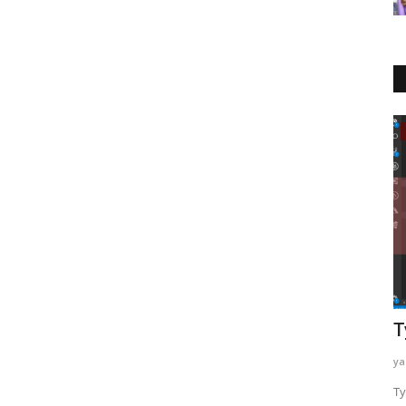
Kısa Kısa
Marmaray ile Ümraniye'ye nasıl gidilir?
T
yazayaza
Haz 28, 2025
0
161
ya
kezi bir
Ümraniye’ye Marmaray ile ulaşım, İstanbul’un kalabalığına
Ty