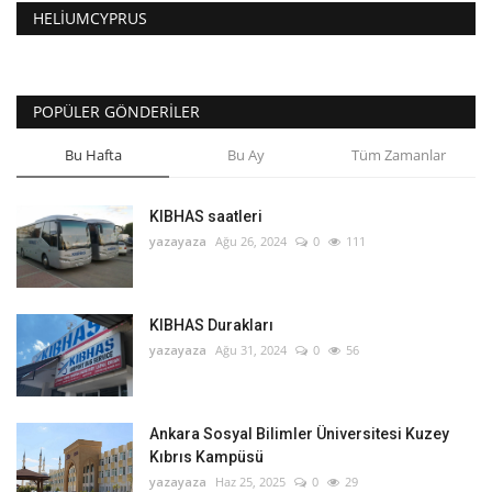
HELIUMCYPRUS
POPÜLER GÖNDERILER
Bu Hafta
Bu Ay
Tüm Zamanlar
KIBHAS saatleri
yazayaza
Ağu 26, 2024
0
111
KIBHAS Durakları
yazayaza
Ağu 31, 2024
0
56
Ankara Sosyal Bilimler Üniversitesi Kuzey
Kıbrıs Kampüsü
yazayaza
Haz 25, 2025
0
29