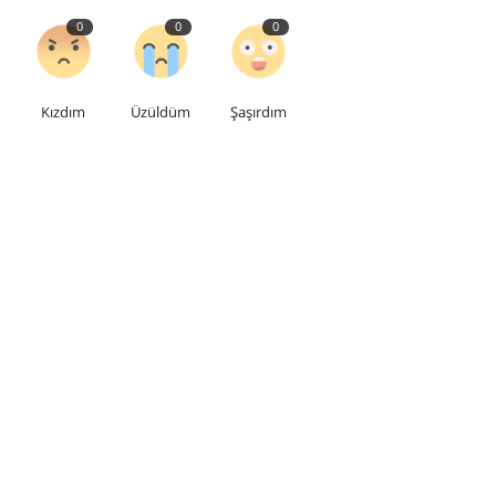
0
0
0
Kızdım
Üzüldüm
Şaşırdım