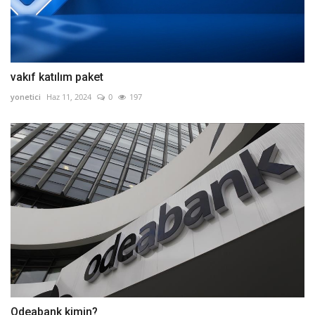
vakıf katılım paket
yonetici
Haz 11, 2024
0
197
Odeabank kimin?