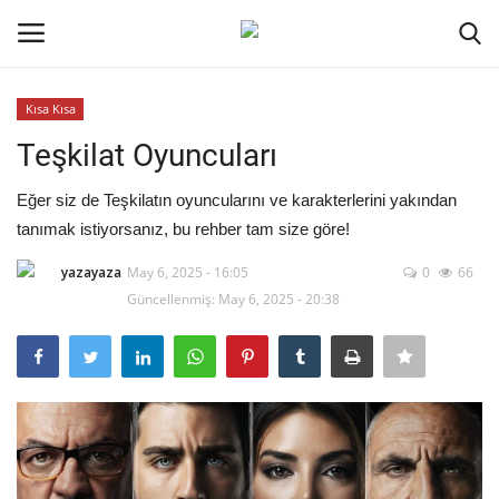
Kısa Kısa
Oturum aç
Kayıt ol
Teşkilat Oyuncuları
Ana Sayfa
Eğer siz de Teşkilatın oyuncularını ve karakterlerini yakından
tanımak istiyorsanız, bu rehber tam size göre!
Kripto Para
yazayaza
May 6, 2025 - 16:05
0
66
Güncellenmiş: May 6, 2025 - 20:38
İletişim
Genel
Kodlama
Galeri