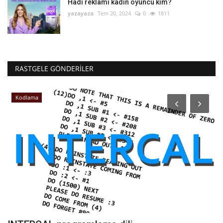
Hadi reklamı kadın oyuncu kim?
yazayaza
Tem 20, 2024
0
1811
RASTGELE GÖNDERILER
Kodlama