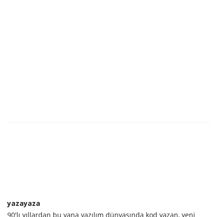
yazayaza
90'lı yıllardan bu yana yazılım dünyasında kod yazan, yeni