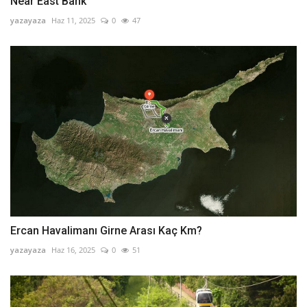
Near East Bank
yazayaza
Haz 11, 2025
0
47
Ercan Havalimanı Girne Arası Kaç Km?
yazayaza
Haz 16, 2025
0
51