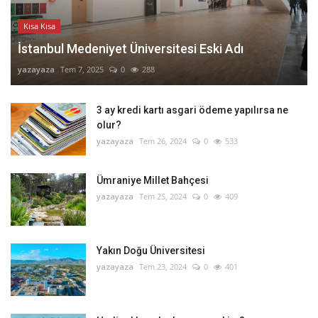
Kısa Kısa
İstanbul Medeniyet Üniversitesi Eski Adı
yazayaza
Tem 7, 2025
0
288
3 ay kredi kartı asgari ödeme yapılırsa ne
olur?
yazayaza
Tem 26, 2024
0
533
Ümraniye Millet Bahçesi
yazayaza
Tem 25, 2024
0
409
Yakın Doğu Üniversitesi
yazayaza
Tem 23, 2024
0
401