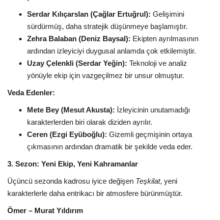
Serdar Kılıçarslan (Çağlar Ertuğrul):
Gelişimini
sürdürmüş, daha stratejik düşünmeye başlamıştır.
Zehra Balaban (Deniz Baysal):
Ekipten ayrılmasının
ardından izleyiciyi duygusal anlamda çok etkilemiştir.
Uzay Çelenkli (Serdar Yeğin):
Teknoloji ve analiz
yönüyle ekip için vazgeçilmez bir unsur olmuştur.
Veda Edenler:
Mete Bey (Mesut Akusta):
İzleyicinin unutamadığı
karakterlerden biri olarak diziden ayrılır.
Ceren (Ezgi Eyüboğlu):
Gizemli geçmişinin ortaya
çıkmasının ardından dramatik bir şekilde veda eder.
3. Sezon: Yeni Ekip, Yeni Kahramanlar
Üçüncü sezonda kadrosu iyice değişen
Teşkilat
, yeni
karakterlerle daha entrikacı bir atmosfere bürünmüştür.
Ömer – Murat Yıldırım