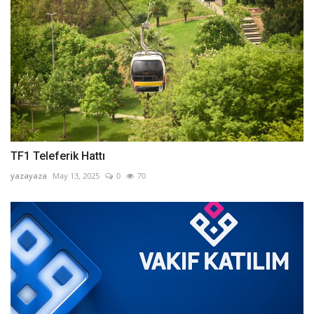
TF1 Teleferik Hattı
yazayaza
May 13, 2025
0
70