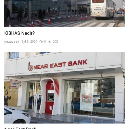
KIBHAS Nedir?
yazayaza
Eyl 8, 2024
0
203