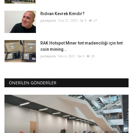
Rıdvan Kevrek Kimdir?
yazayaza
Oca 21, 2025
0
27
RAK Hotspot Miner hnt madenciliği için hnt
coin mining...
yazayaza
Kas 4, 2021
0
20
ÖNERILEN GÖNDERILER