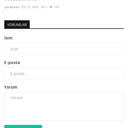
yazayaza
Eyl 10, 2024
0
143
YORUMLAR
İsim
E-posta
Yorum