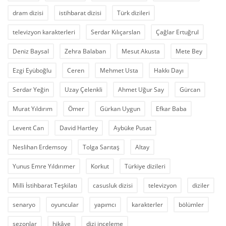
dram dizisi
istihbarat dizisi
Türk dizileri
televizyon karakterleri
Serdar Kılıçarslan
Çağlar Ertuğrul
Deniz Baysal
Zehra Balaban
Mesut Akusta
Mete Bey
Ezgi Eyüboğlu
Ceren
Mehmet Usta
Hakkı Dayı
Serdar Yeğin
Uzay Çelenkli
Ahmet Uğur Say
Gürcan
Murat Yıldırım
Ömer
Gürkan Uygun
Efkar Baba
Levent Can
David Hartley
Aybüke Pusat
Neslihan Erdemsoy
Tolga Sarıtaş
Altay
Yunus Emre Yıldırımer
Korkut
Türkiye dizileri
Milli İstihbarat Teşkilatı
casusluk dizisi
televizyon
diziler
senaryo
oyuncular
yapımcı
karakterler
bölümler
sezonlar
hikâye
dizi inceleme