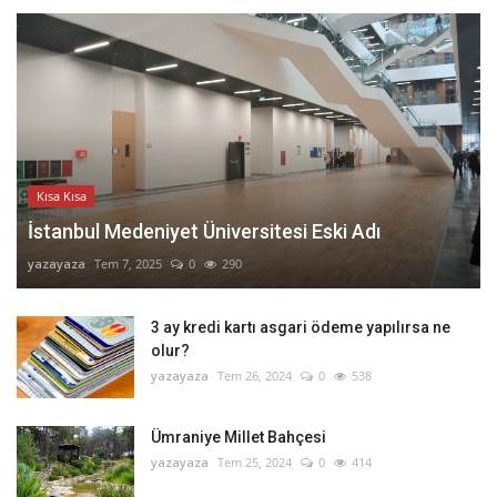
Kısa Kısa
İstanbul Medeniyet Üniversitesi Eski Adı
yazayaza
Tem 7, 2025
0
290
3 ay kredi kartı asgari ödeme yapılırsa ne
olur?
yazayaza
Tem 26, 2024
0
538
Ümraniye Millet Bahçesi
yazayaza
Tem 25, 2024
0
414