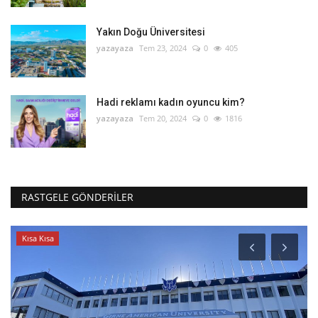
Yakın Doğu Üniversitesi
yazayaza
Tem 23, 2024
0
405
Hadi reklamı kadın oyuncu kim?
yazayaza
Tem 20, 2024
0
1816
RASTGELE GÖNDERILER
Kısa Kısa