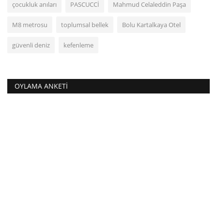
çocukluk anıları
PASCUCCİ
Mahmud Celaleddin Paşa
M8 metrosu
toplumsal bellek
Bolu Kartalkaya Otel
güvenli deniz
kefenleme
OYLAMA ANKETI