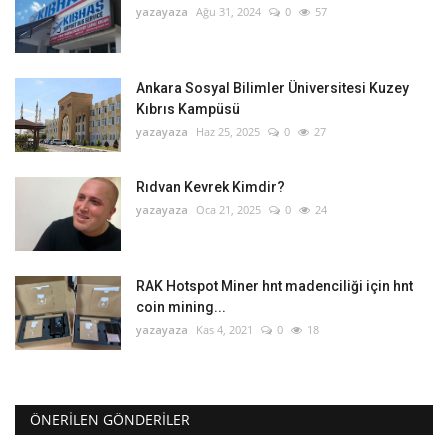
yazayaza
Ağu 31, 2024
0
57
Ankara Sosyal Bilimler Üniversitesi Kuzey
Kıbrıs Kampüsü
yazayaza
Haz 25, 2025
0
27
Rıdvan Kevrek Kimdir?
yazayaza
Oca 21, 2025
0
24
RAK Hotspot Miner hnt madenciliği için hnt
coin mining...
yazayaza
Kas 4, 2021
0
18
ÖNERILEN GÖNDERILER