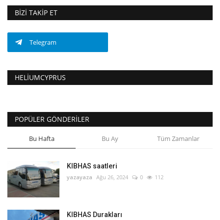
BIZI TAKIP ET
Telegram
HELIUMCYPRUS
POPÜLER GÖNDERILER
Bu Hafta
Bu Ay
Tüm Zamanlar
KIBHAS saatleri
yazayaza
Ağu 26, 2024
0
112
KIBHAS Durakları