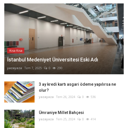
Kısa Kısa
İstanbul Medeniyet Üniversitesi Eski Adı
yazayaza
Tem 7, 2025
0
290
3 ay kredi kartı asgari ödeme yapılırsa ne
olur?
yazayaza
Tem 26, 2024
0
536
Ümraniye Millet Bahçesi
yazayaza
Tem 25, 2024
0
414