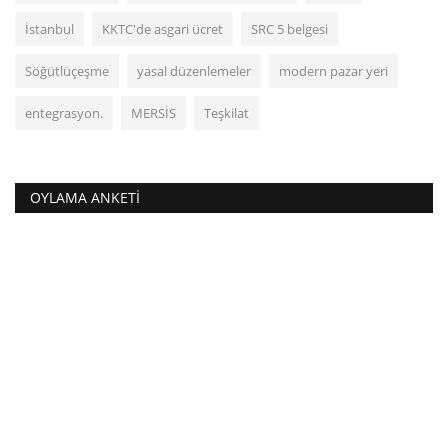
İstanbul
KKTC'de asgari ücret
SRC 5 belgesi
Söğütlüçeşme
yasal düzenlemeler
modern pazar yeri
entegrasyon.
MERSİS
Teşkilat
OYLAMA ANKETI