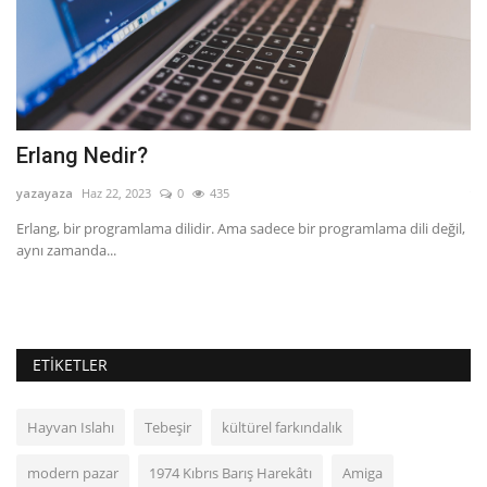
Erlang Nedir?
C
yazayaza
Haz 22, 2023
0
435
ya
.
Erlang, bir programlama dilidir. Ama sadece bir programlama dili değil,
Ca
aynı zamanda...
Ca
ETIKETLER
Hayvan Islahı
Tebeşir
kültürel farkındalık
modern pazar
1974 Kıbrıs Barış Harekâtı
Amiga