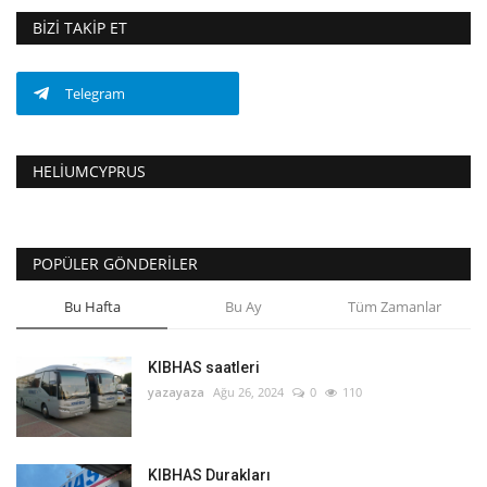
BIZI TAKIP ET
Telegram
HELIUMCYPRUS
POPÜLER GÖNDERILER
Bu Hafta
Bu Ay
Tüm Zamanlar
KIBHAS saatleri
yazayaza
Ağu 26, 2024
0
110
KIBHAS Durakları