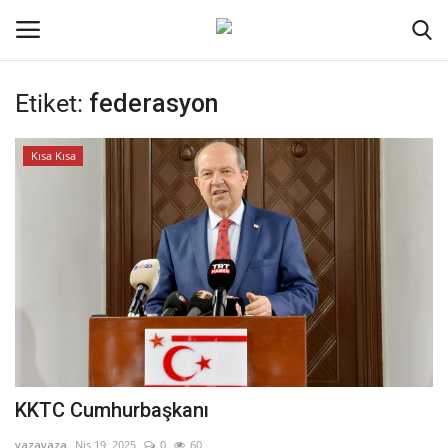
Etiket:
federasyon
Oturum aç
Kayıt ol
Kısa Kısa
Ana Sayfa
İletişim
Genel
Kodlama
Kripto Para
KKTC Cumhurbaşkanı
Galeri
yazayaza
Nis 19, 2025
0
60