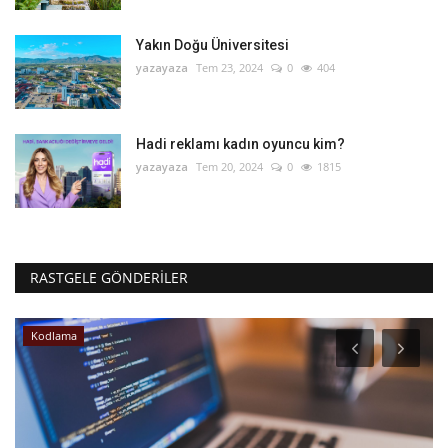
Yakın Doğu Üniversitesi
yazayaza
Tem 23, 2024
0
404
Hadi reklamı kadın oyuncu kim?
yazayaza
Tem 20, 2024
0
1815
RASTGELE GÖNDERILER
Kodlama