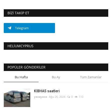
BIZI TAKIP ET
Telegram
HELIUMCYPRUS
POPÜLER GÖNDERILER
Bu Hafta
Bu Ay
Tüm Zamanlar
KIBHAS saatleri
yazayaza
Ağu 26, 2024
0
110