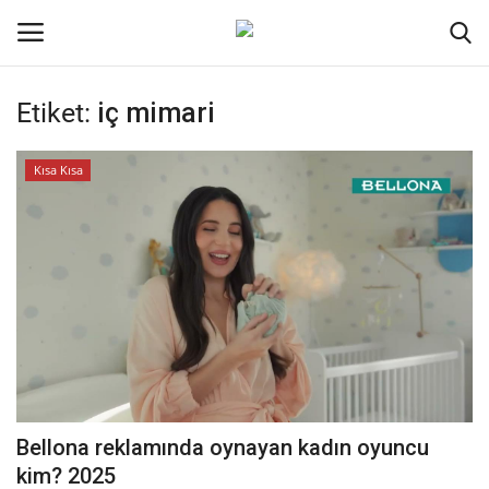
Etiket:
iç mimari
Oturum aç
Kayıt ol
Kısa Kısa
Ana Sayfa
İletişim
Genel
Kodlama
Kripto Para
Bellona reklamında oynayan kadın oyuncu
Galeri
kim? 2025