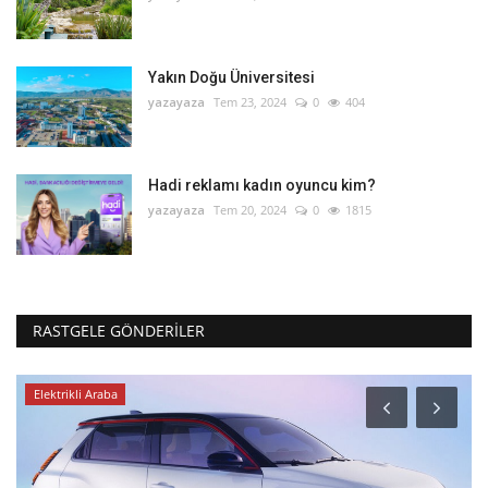
Yakın Doğu Üniversitesi
yazayaza
Tem 23, 2024
0
404
Hadi reklamı kadın oyuncu kim?
yazayaza
Tem 20, 2024
0
1815
RASTGELE GÖNDERILER
Elektrikli Araba