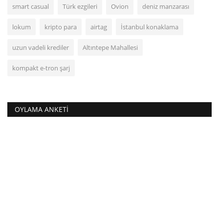
smart casual
Türk ezgileri
Ovion
deniz manzarası
lokum
kripto para
airtag
İstanbul konaklama
uzun vadeli krediler
Altıntepe Mahallesi
kompakt e-tron şarj
OYLAMA ANKETI