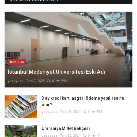
Kısa Kısa
İstanbul Medeniyet Üniversitesi Eski Adı
yazayaza
Tem 7, 2025
0
290
3 ay kredi kartı asgari ödeme yapılırsa ne
olur?
yazayaza
Tem 26, 2024
0
536
Ümraniye Millet Bahçesi
yazayaza
Tem 25, 2024
0
414