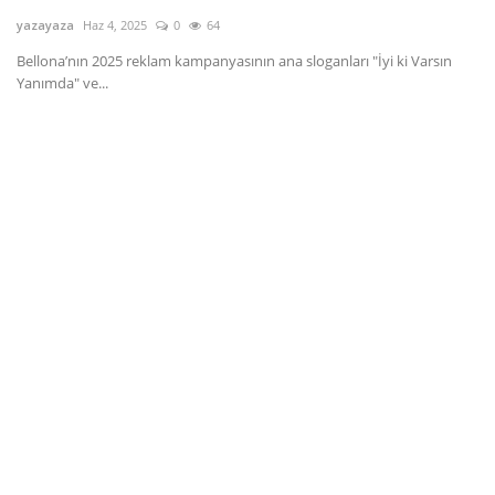
yazayaza
Haz 4, 2025
0
64
Dil
Bellona’nın 2025 reklam kampanyasının ana sloganları "İyi ki Varsın
English
Türkçe
Yanımda" ve...