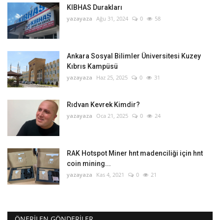
KIBHAS Durakları
yazayaza
Ağu 31, 2024
0
58
Ankara Sosyal Bilimler Üniversitesi Kuzey
Kıbrıs Kampüsü
yazayaza
Haz 25, 2025
0
31
Rıdvan Kevrek Kimdir?
yazayaza
Oca 21, 2025
0
24
RAK Hotspot Miner hnt madenciliği için hnt
coin mining...
yazayaza
Kas 4, 2021
0
21
ÖNERILEN GÖNDERILER