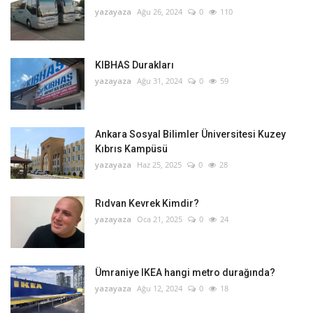
yazayaza
Ağu 26, 2024
0
110
KIBHAS Durakları
yazayaza
Ağu 31, 2024
0
59
Ankara Sosyal Bilimler Üniversitesi Kuzey
Kıbrıs Kampüsü
yazayaza
Haz 25, 2025
0
28
Rıdvan Kevrek Kimdir?
yazayaza
Oca 21, 2025
0
24
Ümraniye IKEA hangi metro durağında?
yazayaza
Ağu 12, 2024
0
18