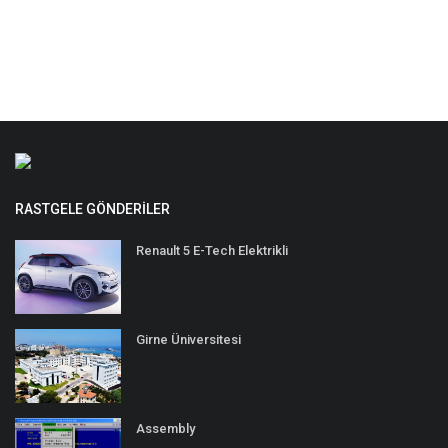
RASTGELE GÖNDERILER
Renault 5 E-Tech Elektrikli
Girne Üniversitesi
Assembly