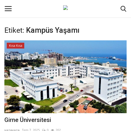
Etiket:
Kampüs Yaşamı
Oturum aç
Kayıt ol
Kısa Kısa
Ana Sayfa
Kodlama
Kripto Para
İletişim
Genel
Girne Üniversitesi
Galeri
yazayaza
Tem 7, 2025
0
202