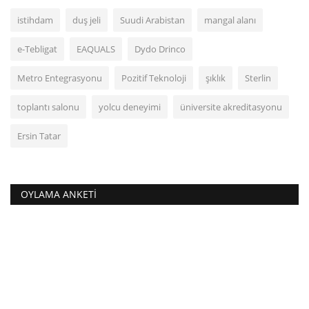
istihdam
duş jeli
Suudi Arabistan
mangal alanı
e-Tebligat
EAQUALS
Dydo Drinco
Metro Entegrasyonu
Pozitif Teknoloji
şıklık
Sterlin
toplantı salonu
yolcu deneyimi
üniversite akreditasyonu
Ersin Tatar
OYLAMA ANKETI