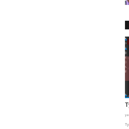
Kripto Para
Dogecoin
T
yazayaza
Tem 11, 2023
0
557
ya
kezi bir
Dogecoin, kripto para dünyasının en ilginç ve eğlenceli
Ty