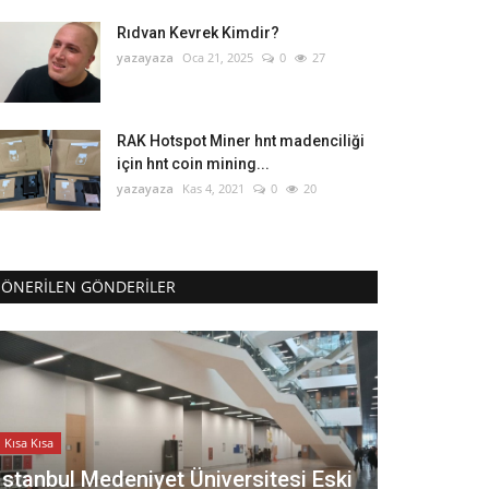
Rıdvan Kevrek Kimdir?
yazayaza
Oca 21, 2025
0
27
RAK Hotspot Miner hnt madenciliği
için hnt coin mining...
yazayaza
Kas 4, 2021
0
20
ÖNERILEN GÖNDERILER
Kısa Kısa
İstanbul Medeniyet Üniversitesi Eski