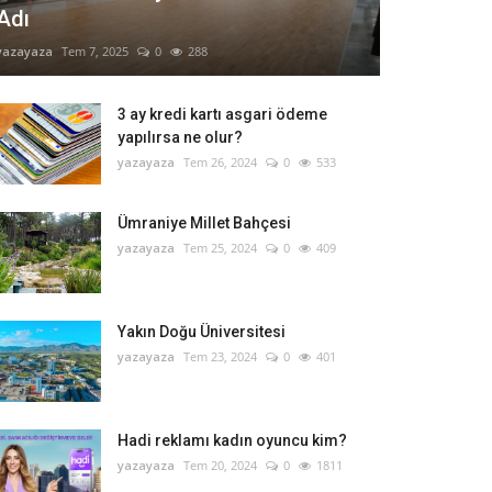
Adı
yazayaza
Tem 7, 2025
0
288
3 ay kredi kartı asgari ödeme
yapılırsa ne olur?
yazayaza
Tem 26, 2024
0
533
Ümraniye Millet Bahçesi
yazayaza
Tem 25, 2024
0
409
Yakın Doğu Üniversitesi
yazayaza
Tem 23, 2024
0
401
Hadi reklamı kadın oyuncu kim?
yazayaza
Tem 20, 2024
0
1811