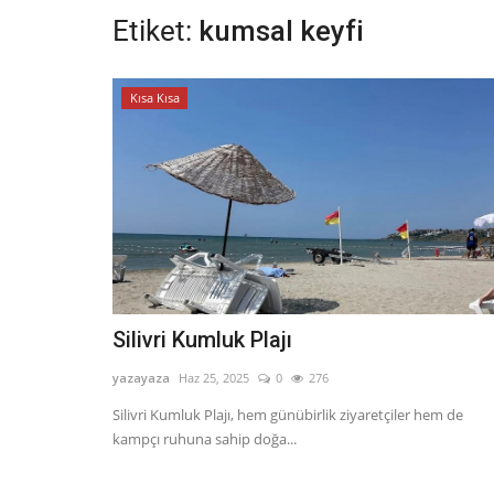
Etiket:
kumsal keyfi
Kısa Kısa
Silivri Kumluk Plajı
yazayaza
Haz 25, 2025
0
276
Silivri Kumluk Plajı, hem günübirlik ziyaretçiler hem de
kampçı ruhuna sahip doğa...