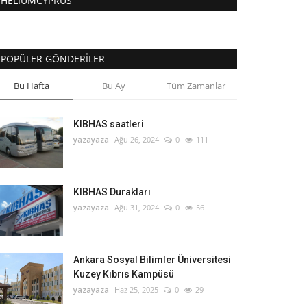
HELIUMCYPRUS
POPÜLER GÖNDERILER
Bu Hafta
Bu Ay
Tüm Zamanlar
KIBHAS saatleri
yazayaza
Ağu 26, 2024
0
111
KIBHAS Durakları
yazayaza
Ağu 31, 2024
0
56
Ankara Sosyal Bilimler Üniversitesi
Kuzey Kıbrıs Kampüsü
yazayaza
Haz 25, 2025
0
29