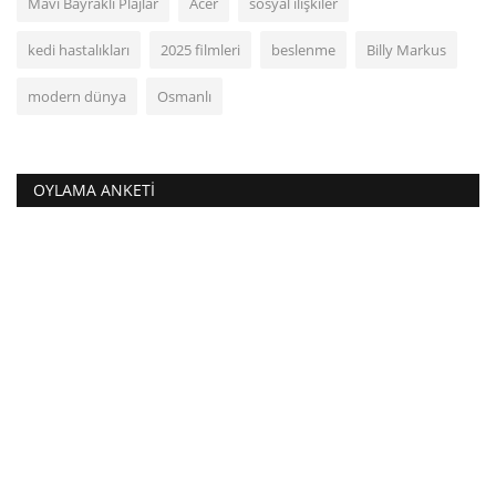
Mavi Bayraklı Plajlar
Acer
sosyal ilişkiler
kedi hastalıkları
2025 filmleri
beslenme
Billy Markus
modern dünya
Osmanlı
OYLAMA ANKETI