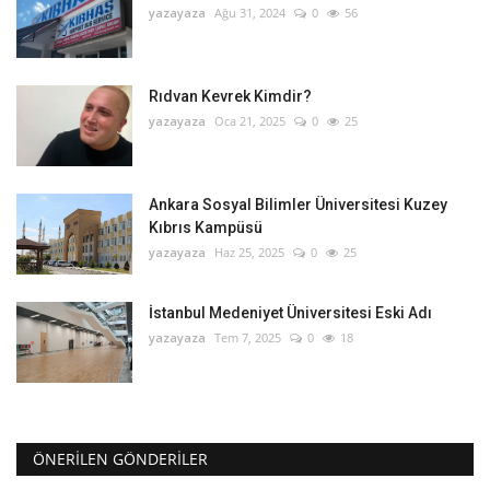
yazayaza
Ağu 31, 2024
0
56
Rıdvan Kevrek Kimdir?
yazayaza
Oca 21, 2025
0
25
Ankara Sosyal Bilimler Üniversitesi Kuzey
Kıbrıs Kampüsü
yazayaza
Haz 25, 2025
0
25
İstanbul Medeniyet Üniversitesi Eski Adı
yazayaza
Tem 7, 2025
0
18
ÖNERILEN GÖNDERILER