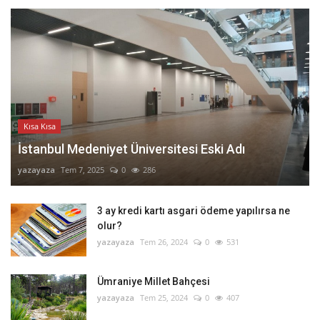
Kısa Kısa
İstanbul Medeniyet Üniversitesi Eski Adı
yazayaza
Tem 7, 2025
0
286
3 ay kredi kartı asgari ödeme yapılırsa ne
olur?
yazayaza
Tem 26, 2024
0
531
Ümraniye Millet Bahçesi
yazayaza
Tem 25, 2024
0
407