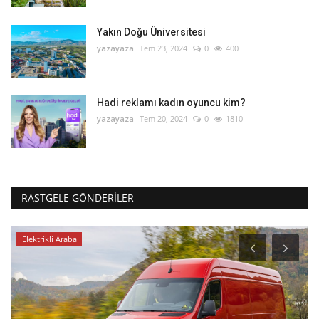
Yakın Doğu Üniversitesi
yazayaza
Tem 23, 2024
0
400
Hadi reklamı kadın oyuncu kim?
yazayaza
Tem 20, 2024
0
1810
RASTGELE GÖNDERILER
Elektrikli Araba