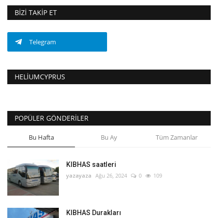
BIZI TAKIP ET
Telegram
HELIUMCYPRUS
POPÜLER GÖNDERILER
Bu Hafta
Bu Ay
Tüm Zamanlar
KIBHAS saatleri
yazayaza
Ağu 26, 2024
0
109
KIBHAS Durakları