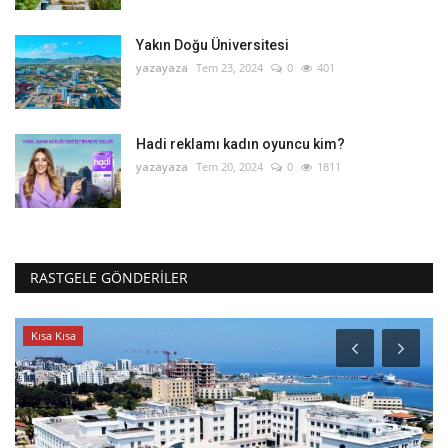
Yakın Doğu Üniversitesi
yazayaza
Tem 23, 2024
0
401
Hadi reklamı kadın oyuncu kim?
yazayaza
Tem 20, 2024
0
1811
RASTGELE GÖNDERILER
Kısa Kısa