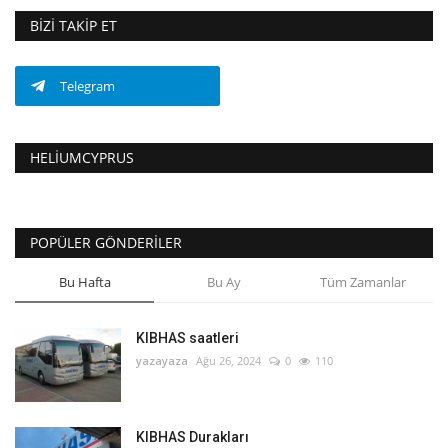
BIZI TAKIP ET
Telegram
HELIUMCYPRUS
POPÜLER GÖNDERILER
Bu Hafta
Bu Ay
Tüm Zamanlar
KIBHAS saatleri
yazayaza
Ağu 26, 2024
0
110
KIBHAS Durakları