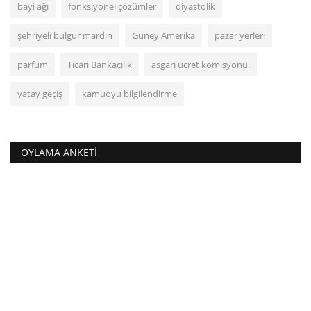
bayi ağı
fonksiyonel çözümler
diyastolik
şehriyeli bulgur mardin
Güney Amerika
pazar yerleri
parfüm
Ticari Bankacılık
asgari ücret komisyonu.
yatay geçiş
kamuoyu bilgilendirme
OYLAMA ANKETI