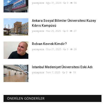
yazayaza
Ağu 31, 2024
0
56
Ankara Sosyal Bilimler Üniversitesi Kuzey
Kıbrıs Kampüsü
yazayaza
Haz 25, 2025
0
27
Rıdvan Kevrek Kimdir?
yazayaza
Oca 21, 2025
0
26
İstanbul Medeniyet Üniversitesi Eski Adı
yazayaza
Tem 7, 2025
0
19
ÖNERILEN GÖNDERILER