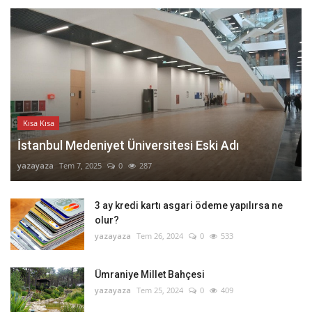
Kısa Kısa
İstanbul Medeniyet Üniversitesi Eski Adı
yazayaza
Tem 7, 2025
0
287
3 ay kredi kartı asgari ödeme yapılırsa ne
olur?
yazayaza
Tem 26, 2024
0
533
Ümraniye Millet Bahçesi
yazayaza
Tem 25, 2024
0
409