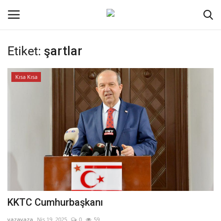
Etiket:
şartlar
Oturum aç
Kayıt ol
Kısa Kısa
Ana Sayfa
İletişim
Genel
Kodlama
Kripto Para
KKTC Cumhurbaşkanı
Galeri
yazayaza
Nis 19, 2025
0
59