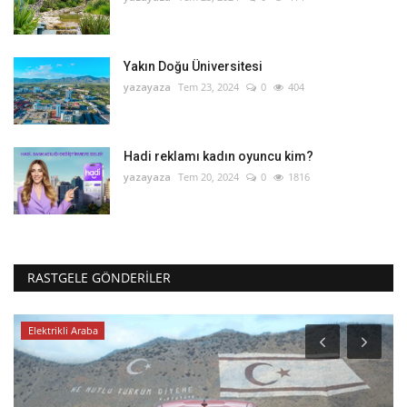
Yakın Doğu Üniversitesi
yazayaza
Tem 23, 2024
0
404
Hadi reklamı kadın oyuncu kim?
yazayaza
Tem 20, 2024
0
1816
RASTGELE GÖNDERILER
Elektrikli Araba