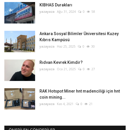
KIBHAS Durakları
yazayaza
Ağu 31, 2024
0
58
Ankara Sosyal Bilimler Üniversitesi Kuzey
Kıbrıs Kampüsü
yazayaza
Haz 25, 2025
0
30
Rıdvan Kevrek Kimdir?
yazayaza
Oca 21, 2025
0
27
RAK Hotspot Miner hnt madenciliği için hnt
coin mining...
yazayaza
Kas 4, 2021
0
21
ÖNERILEN GÖNDERILER