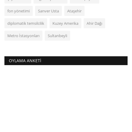
fon yönetimi
Sanver Usta
Ataşehir
diplomatik temsilcilik
Kuzey Amerika
Ahir Dağı
Metro İstasyonları
Sultanbeyli
OYLAMA ANKETI