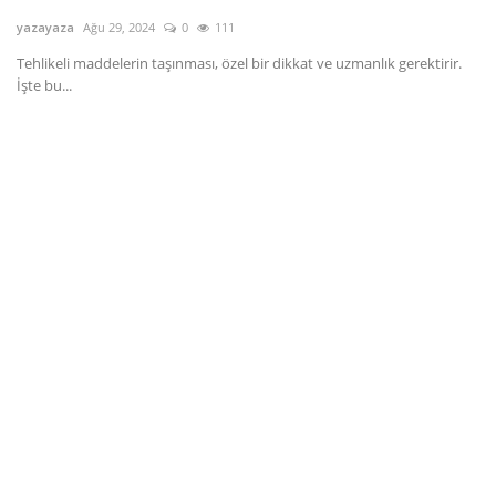
yazayaza
Ağu 29, 2024
0
111
Dil
Tehlikeli maddelerin taşınması, özel bir dikkat ve uzmanlık gerektirir.
English
Türkçe
İşte bu...