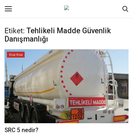
Etiket:
Tehlikeli Madde Güvenlik
Oturum aç
Kayıt ol
Danışmanlığı
Ana Sayfa
Kısa Kısa
Kripto Para
İletişim
Genel
Kodlama
Galeri
SRC 5 nedir?