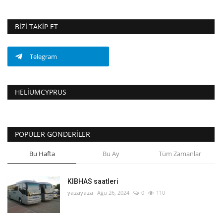
BIZI TAKIP ET
Telegram
HELIUMCYPRUS
POPÜLER GÖNDERILER
Bu Hafta
Bu Ay
Tüm Zamanlar
KIBHAS saatleri
yazayaza
Ağu 26, 2024
0
110