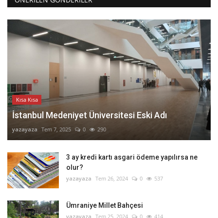
Kısa Kısa
İstanbul Medeniyet Üniversitesi Eski Adı
yazayaza
Tem 7, 2025
0
290
3 ay kredi kartı asgari ödeme yapılırsa ne
olur?
yazayaza
Tem 26, 2024
0
537
Ümraniye Millet Bahçesi
yazayaza
Tem 25, 2024
0
414