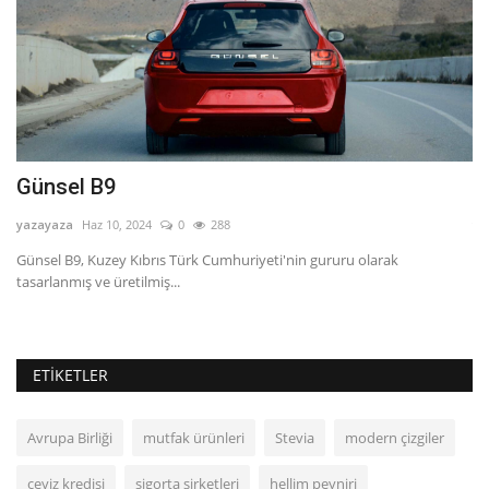
Günsel B9
K
yazayaza
Haz 10, 2024
0
288
yo
Günsel B9, Kuzey Kıbrıs Türk Cumhuriyeti'nin gururu olarak
Ku
tasarlanmış ve üretilmiş...
Se
ETIKETLER
Avrupa Birliği
mutfak ürünleri
Stevia
modern çizgiler
çeyiz kredisi
sigorta şirketleri
hellim peyniri