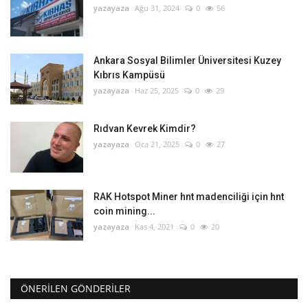
yazayaza
Ağu 31, 2024
0
56
Ankara Sosyal Bilimler Üniversitesi Kuzey
Kıbrıs Kampüsü
yazayaza
Haz 25, 2025
0
29
Rıdvan Kevrek Kimdir?
yazayaza
Oca 21, 2025
0
27
RAK Hotspot Miner hnt madenciliği için hnt
coin mining...
yazayaza
Kas 4, 2021
0
20
ÖNERILEN GÖNDERILER