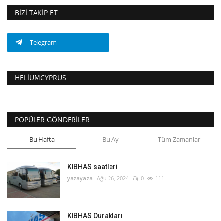
BIZI TAKIP ET
Telegram
HELIUMCYPRUS
POPÜLER GÖNDERILER
Bu Hafta
Bu Ay
Tüm Zamanlar
KIBHAS saatleri
yazayaza
Ağu 26, 2024
0
111
KIBHAS Durakları