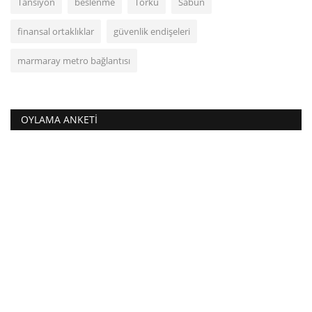
Tansiyon
beslenme
Torku
Sabun
finansal ortaklıklar
güvenlik endişeleri
marmaray metro bağlantısı
OYLAMA ANKETI