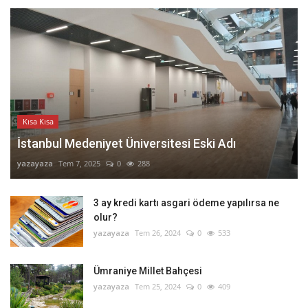
Kısa Kısa
İstanbul Medeniyet Üniversitesi Eski Adı
yazayaza
Tem 7, 2025
0
288
3 ay kredi kartı asgari ödeme yapılırsa ne
olur?
yazayaza
Tem 26, 2024
0
533
Ümraniye Millet Bahçesi
yazayaza
Tem 25, 2024
0
409