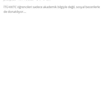
İTÜ-KKTC öğrencileri sadece akademik bilgiyle değil, sosyal becerilerle
Dil
de donatılıyor....
English
Türkçe