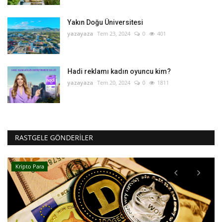
Yakın Doğu Üniversitesi
yazayaza
Tem 23, 2024
0
401
Hadi reklamı kadın oyuncu kim?
yazayaza
Tem 20, 2024
0
1811
RASTGELE GÖNDERILER
Kripto Para