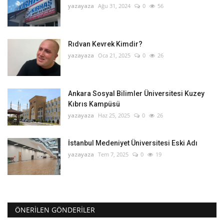
yazayaza
Ağu 31, 2024
0
56
Rıdvan Kevrek Kimdir?
yazayaza
Oca 21, 2025
0
26
Ankara Sosyal Bilimler Üniversitesi Kuzey
Kıbrıs Kampüsü
yazayaza
Haz 25, 2025
0
26
İstanbul Medeniyet Üniversitesi Eski Adı
yazayaza
Tem 7, 2025
0
19
ÖNERILEN GÖNDERILER