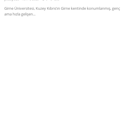
Girne Üniversitesi, Kuzey Kıbrıs’ın Girne kentinde konumlanmış, genç
Dil
ama hızla gelişen...
English
Türkçe