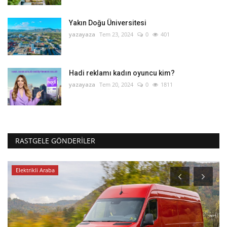
Yakın Doğu Üniversitesi
yazayaza
Tem 23, 2024
0
401
Hadi reklamı kadın oyuncu kim?
yazayaza
Tem 20, 2024
0
1811
RASTGELE GÖNDERILER
Elektrikli Araba