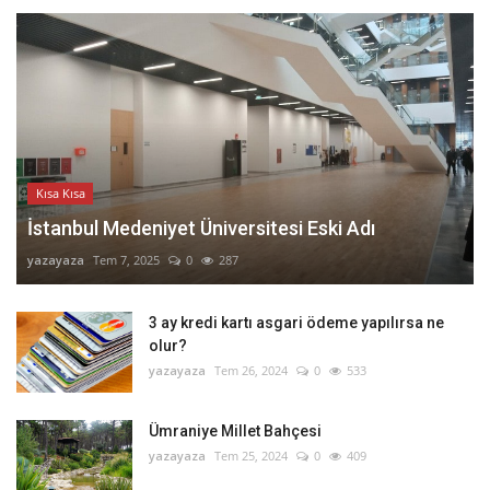
Kısa Kısa
İstanbul Medeniyet Üniversitesi Eski Adı
yazayaza
Tem 7, 2025
0
287
3 ay kredi kartı asgari ödeme yapılırsa ne
olur?
yazayaza
Tem 26, 2024
0
533
Ümraniye Millet Bahçesi
yazayaza
Tem 25, 2024
0
409