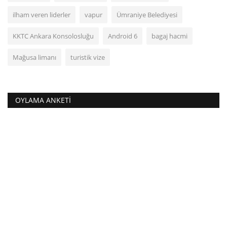
ilham veren liderler
vapur
Ümraniye Belediyesi
KKTC Ankara Konsolosluğu
Android 6
bagaj hacmi
Mağusa limanı
turistik vize
OYLAMA ANKETI