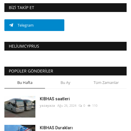
BIZI TAKIP ET
Telegram
HELIUMCYPRUS
POPÜLER GÖNDERILER
Bu Hafta
Bu Ay
Tüm Zamanlar
KIBHAS saatleri
yazayaza
Ağu 26, 2024
0
110
KIBHAS Durakları