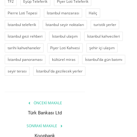
TF2
Eyüp Teleferik
Piyer Loti Teleferik
Pierre Loti Tepesi
İstanbul manzarası
Haliç
İstanbul teleferik
İstanbul seyir noktaları
turistik yerler
İstanbul gezi rehberi
İstanbul ulaşım
İstanbul kahvecileri
tarihi kahvehaneler
Piyer Loti Kahvesi
şehir içi ulaşım
İstanbul panoraması
kültürel miras
İstanbul’da gün batımı
seyir terası
İstanbul'da gezilecek yerler
ÖNCEKI MAKALE
Türk Bankası Ltd
SONRAKI MAKALE
Koopbank