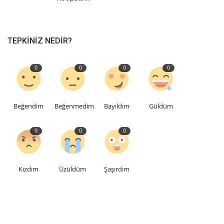
TEPKINIZ NEDIR?
0
0
0
0
Beğendim
Beğenmedim
Bayıldım
Güldüm
0
0
0
Kızdım
Üzüldüm
Şaşırdım