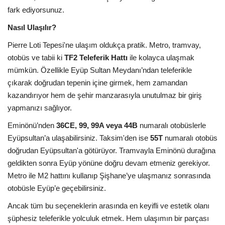
fark ediyorsunuz.
Nasıl Ulaşılır?
Pierre Loti Tepesi'ne ulaşım oldukça pratik. Metro, tramvay,
otobüs ve tabii ki
TF2 Teleferik Hattı
ile kolayca ulaşmak
mümkün. Özellikle Eyüp Sultan Meydanı’ndan teleferikle
çıkarak doğrudan tepenin içine girmek, hem zamandan
kazandırıyor hem de şehir manzarasıyla unutulmaz bir giriş
yapmanızı sağlıyor.
Eminönü’nden
36CE, 99, 99A veya 44B
numaralı otobüslerle
Eyüpsultan’a ulaşabilirsiniz. Taksim'den ise
55T
numaralı otobüs
doğrudan Eyüpsultan'a götürüyor. Tramvayla Eminönü durağına
geldikten sonra Eyüp yönüne doğru devam etmeniz gerekiyor.
Metro ile M2 hattını kullanıp Şişhane’ye ulaşmanız sonrasında
otobüsle Eyüp’e geçebilirsiniz.
Ancak tüm bu seçeneklerin arasında en keyifli ve estetik olanı
şüphesiz teleferikle yolculuk etmek. Hem ulaşımın bir parçası