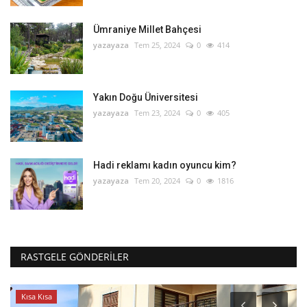
Ümraniye Millet Bahçesi
yazayaza
Tem 25, 2024
0
414
Yakın Doğu Üniversitesi
yazayaza
Tem 23, 2024
0
405
Hadi reklamı kadın oyuncu kim?
yazayaza
Tem 20, 2024
0
1816
RASTGELE GÖNDERILER
Kısa Kısa