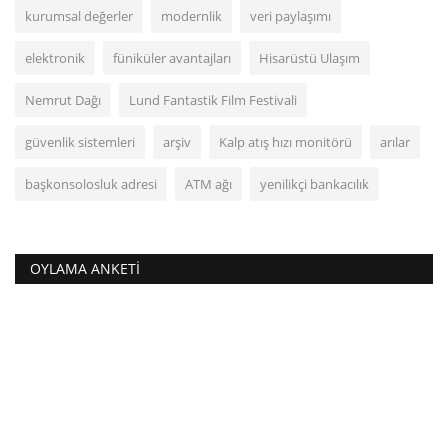
kurumsal değerler
modernlik
veri paylaşımı
elektronik
füniküler avantajları
Hisarüstü Ulaşım
Nemrut Dağı
Lund Fantastik Film Festivali
güvenlik sistemleri
arşiv
Kalp atış hızı monitörü
arılar
başkonsolosluk adresi
ATM ağı
yenilikçi bankacılık
OYLAMA ANKETI