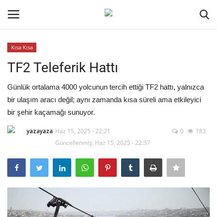
Kısa Kısa
Oturum aç
Kayıt ol
TF2 Teleferik Hattı
Ana Sayfa
Günlük ortalama 4000 yolcunun tercih ettiği TF2 hattı, yalnızca
bir ulaşım aracı değil; aynı zamanda kısa süreli ama etkileyici
İletişim
bir şehir kaçamağı sunuyor.
yazayaza
Haz 15, 2025 - 22:21
0
183
Genel
Güncellenmiş: Haz 15, 2025 - 22:37
Kodlama
Kripto Para
Galeri