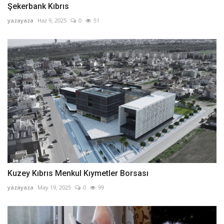
Şekerbank Kıbrıs
yazayaza
Haz 9, 2025
0
51
Kuzey Kıbrıs Menkul Kıymetler Borsası
yazayaza
May 19, 2025
0
99