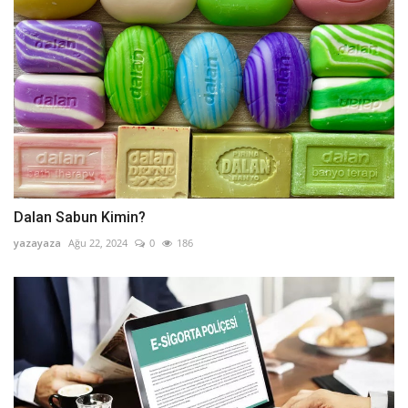
Dalan Sabun Kimin?
yazayaza
Ağu 22, 2024
0
186