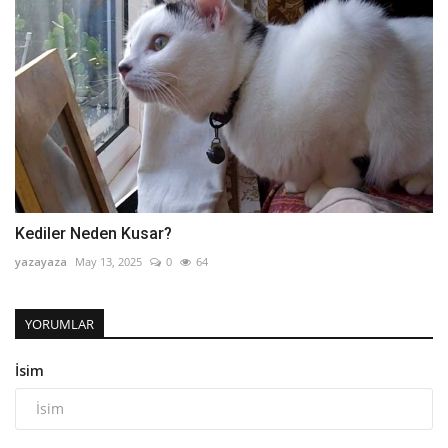
Kediler Neden Kusar?
yazayaza
May 13, 2025
0
64
YORUMLAR
İsim