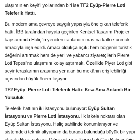
ulaşımın en keyifli yollarından biri ise
TF2 Eyüp-Pierre Loti
Teleferik Hattı
.
Bu modern ama çevreye saygılı yapısıyla öne çıkan teleferik
hattı, İBB tarafından hayata geçirilen Kentsel Tasarım Projeleri
kapsamında Haliç’in yeniden canlandırılmasına katkı sunmak
amacıyla inşa edildi. Amacı oldukça açık: hem bölgenin turistik
değerini artırmak hem de yerli ve yabancı ziyaretçilerin Pierre
Loti Tepesi’ne ulaşımını kolaylaştırmak. Özellikle Piyer Loti gibi
seyir teraslarının arasında yer alan bu mekânın erişilebilirliği
açısından büyük önem taşıyor.
TF2 Eyüp–Pierre Loti Teleferik Hattı: Kısa Ama Anlamlı Bir
Yolculuk
Teleferik hattının iki istasyonu bulunuyor:
Eyüp Sultan
İstasyonu
ve
Pierre Loti İstasyonu
. İlk iskele noktası olan
Eyüp Sultan İstasyonu, Haliç sahilinde konumlanıyor ve
sistemdeki teknik altyapının da burada bulunduğu büyük bir yapı
olarak dikkat çekiyor. Diğer uçta ise Pierre Loti Çay Bahçesi’nin