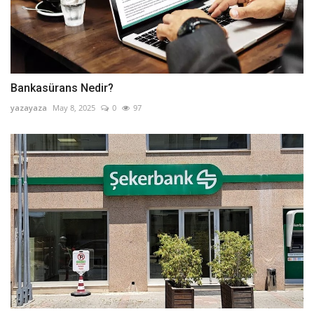
Bankasürans Nedir?
yazayaza
May 8, 2025
0
97