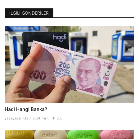
İLGILI GÖNDERILER
Hadi Hangi Banka?
yazayaza
Eki 7, 2024
0
236