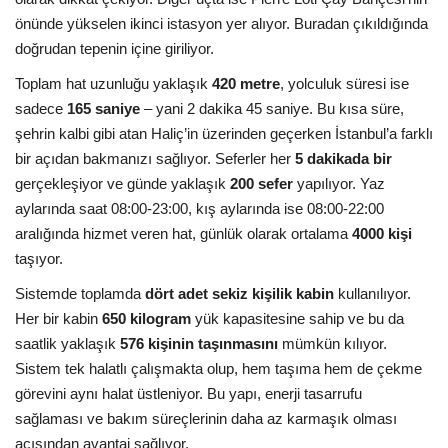
önünde yükselen ikinci istasyon yer alıyor. Buradan çıkıldığında
doğrudan tepenin içine giriliyor.
Toplam hat uzunluğu yaklaşık
420 metre
, yolculuk süresi ise
sadece
165 saniye
– yani 2 dakika 45 saniye. Bu kısa süre,
şehrin kalbi gibi atan Haliç’in üzerinden geçerken İstanbul’a farklı
bir açıdan bakmanızı sağlıyor. Seferler her
5 dakikada bir
gerçekleşiyor ve günde yaklaşık
200 sefer
yapılıyor. Yaz
aylarında saat 08:00-23:00, kış aylarında ise 08:00-22:00
aralığında hizmet veren hat, günlük olarak ortalama
4000 kişi
taşıyor.
Sistemde toplamda
dört adet sekiz kişilik kabin
kullanılıyor.
Her bir kabin
650 kilogram
yük kapasitesine sahip ve bu da
saatlik yaklaşık
576 kişinin taşınmasını
mümkün kılıyor.
Sistem tek halatlı çalışmakta olup, hem taşıma hem de çekme
görevini aynı halat üstleniyor. Bu yapı, enerji tasarrufu
sağlaması ve bakım süreçlerinin daha az karmaşık olması
açısından avantaj sağlıyor.