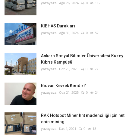
yazayaza
Ağu 26, 2024
0
112
KIBHAS Durakları
yazayaza
Ağu 31, 2024
0
57
Ankara Sosyal Bilimler Üniversitesi Kuzey
Kıbrıs Kampüsü
yazayaza
Haz 25, 2025
0
27
Rıdvan Kevrek Kimdir?
yazayaza
Oca 21, 2025
0
24
RAK Hotspot Miner hnt madenciliği için hnt
coin mining...
yazayaza
Kas 4, 2021
0
18