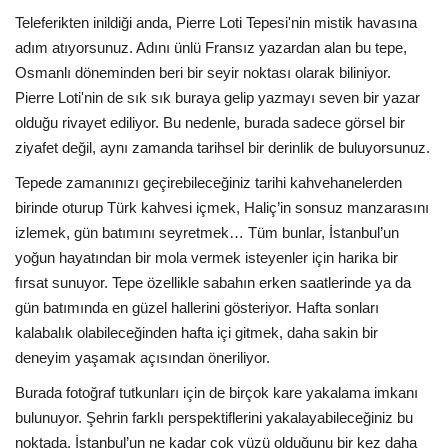
Teleferikten inildiği anda, Pierre Loti Tepesi'nin mistik havasına
adım atıyorsunuz. Adını ünlü Fransız yazardan alan bu tepe,
Osmanlı döneminden beri bir seyir noktası olarak biliniyor.
Pierre Loti'nin de sık sık buraya gelip yazmayı seven bir yazar
olduğu rivayet ediliyor. Bu nedenle, burada sadece görsel bir
ziyafet değil, aynı zamanda tarihsel bir derinlik de buluyorsunuz.
Tepede zamanınızı geçirebileceğiniz tarihi kahvehanelerden
birinde oturup Türk kahvesi içmek, Haliç’in sonsuz manzarasını
izlemek, gün batımını seyretmek… Tüm bunlar, İstanbul’un
yoğun hayatından bir mola vermek isteyenler için harika bir
fırsat sunuyor. Tepe özellikle sabahın erken saatlerinde ya da
gün batımında en güzel hallerini gösteriyor. Hafta sonları
kalabalık olabileceğinden hafta içi gitmek, daha sakin bir
deneyim yaşamak açısından öneriliyor.
Burada fotoğraf tutkunları için de birçok kare yakalama imkanı
bulunuyor. Şehrin farklı perspektiflerini yakalayabileceğiniz bu
noktada, İstanbul’un ne kadar çok yüzü olduğunu bir kez daha