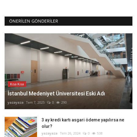
ÖNERILEN GÖNDERILER
Kısa Kısa
İstanbul Medeniyet Üniversitesi Eski Adı
yazayaza
Tem 7, 2025
0
290
3 ay kredi kartı asgari ödeme yapılırsa ne
olur?
yazayaza
Tem 26, 2024
0
538