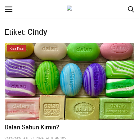
Etiket:
Cindy
Oturum aç
Kayıt ol
Kısa Kısa
Ana Sayfa
İletişim
Genel
Kodlama
Kripto Para
Dalan Sabun Kimin?
Galeri
yazayaza
Ağu 22, 2024
0
185