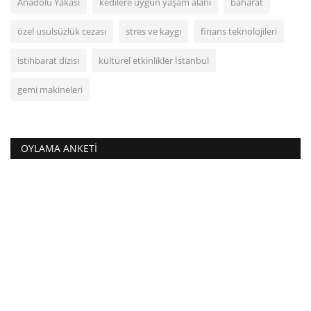
Anadolu Yakası
kedilere uygun yaşam alanı
baharat
özel usulsüzlük cezası
stres ve kaygı
finans teknolojileri
istihbarat dizisi
kültürel etkinlikler İstanbul
gemi makineleri
OYLAMA ANKETI