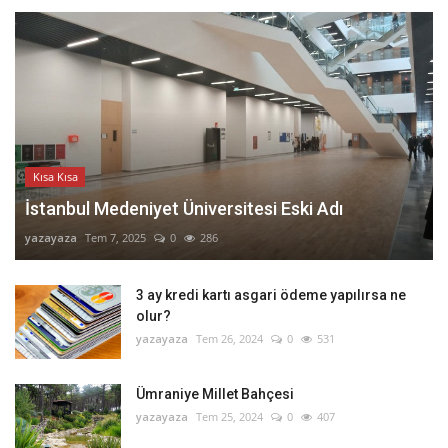
Kısa Kısa
İstanbul Medeniyet Üniversitesi Eski Adı
yazayaza
Tem 7, 2025
0
286
3 ay kredi kartı asgari ödeme yapılırsa ne
olur?
yazayaza
Tem 26, 2024
0
531
Ümraniye Millet Bahçesi
yazayaza
Tem 25, 2024
0
407