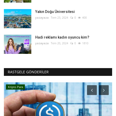
Yakın Doğu Üniversitesi
yazayaza
Tem 23, 2024
0
400
Hadi reklamı kadın oyuncu kim?
yazayaza
Tem 20, 2024
0
1810
RASTGELE GÖNDERILER
Kripto Para