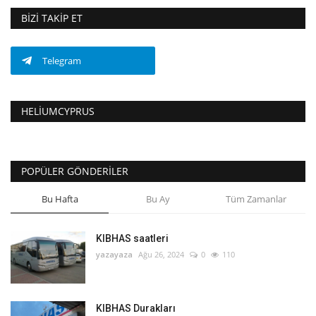
BIZI TAKIP ET
Telegram
HELIUMCYPRUS
POPÜLER GÖNDERILER
Bu Hafta
Bu Ay
Tüm Zamanlar
KIBHAS saatleri
yazayaza
Ağu 26, 2024
0
110
KIBHAS Durakları