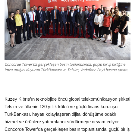
Dil
English
Türkçe
Concorde Tower’da gerçekleşen basın toplantısında, güçlü bir iş birliğine
imza attığını duyuran TürkBankası ve Telsim, Vodafone Pay’i basına tanıttı.
Kuzey Kıbrıs’ın teknolojide öncü global telekomünikasyon şirketi
Telsim ve ülkenin 120 yıllık köklü ve güçlü finans kuruluşu
TürkBankası, hayatı kolaylaştıran dijital dönüşüme odaklı
hizmet ve ürünlere yatırımlarını sürdürmeye devam ediyor.
Concorde Tower’da gerçekleşen basın toplantısında, güçlü bir iş