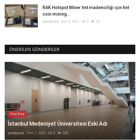
RAK Hotspot Miner hnt madenciliği için hnt
coin mining...
yazayaza
Kas 4, 2021
0
20
ÖNERILEN GÖNDERILER
Kısa Kısa
İstanbul Medeniyet Üniversitesi Eski Adı
yazayaza
Tem 7, 2025
0
288