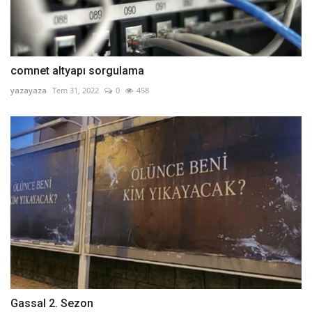
comnet altyapı sorgulama
yazayaza
Tem 31, 2022
0
458
Gassal 2. Sezon