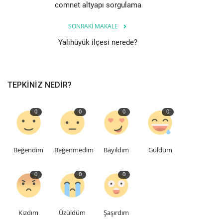
comnet altyapı sorgulama
SONRAKI MAKALE
Yalıhüyük ilçesi nerede?
TEPKINIZ NEDIR?
0
0
0
0
Beğendim
Beğenmedim
Bayıldım
Güldüm
0
0
0
Kızdım
Üzüldüm
Şaşırdım