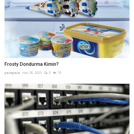
Frosty Dondurma Kimin?
yazayaza
Haz 28, 2025
0
70