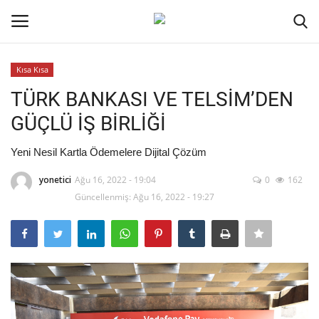
Kısa Kısa
Oturum aç
Kayıt ol
TÜRK BANKASI VE TELSİM’DEN
GÜÇLÜ İŞ BİRLİĞİ
Ana Sayfa
Yeni Nesil Kartla Ödemelere Dijital Çözüm
İletişim
yonetici
Ağu 16, 2022 - 19:04
0
162
Güncellenmiş: Ağu 16, 2022 - 19:27
Genel
Kodlama
Kripto Para
Galeri