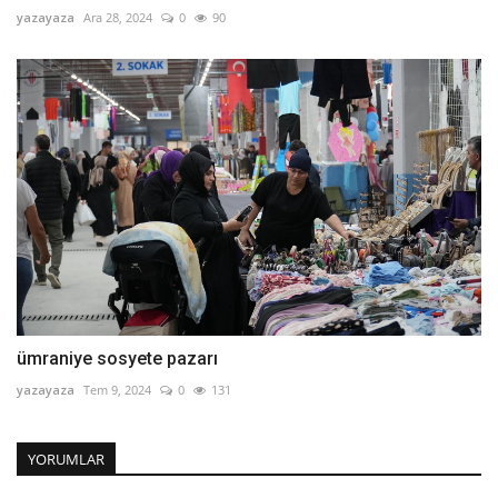
yazayaza
Ara 28, 2024
0
90
ümraniye sosyete pazarı
yazayaza
Tem 9, 2024
0
131
YORUMLAR