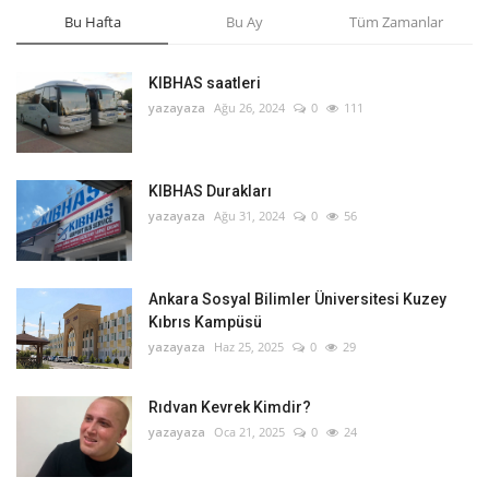
Bu Hafta
Bu Ay
Tüm Zamanlar
KIBHAS saatleri
yazayaza
Ağu 26, 2024
0
111
KIBHAS Durakları
yazayaza
Ağu 31, 2024
0
56
Ankara Sosyal Bilimler Üniversitesi Kuzey
Kıbrıs Kampüsü
yazayaza
Haz 25, 2025
0
29
Rıdvan Kevrek Kimdir?
yazayaza
Oca 21, 2025
0
24