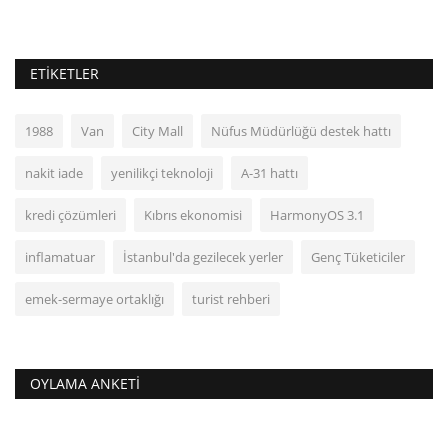
ETIKETLER
1988
Van
City Mall
Nüfus Müdürlüğü destek hattı
nakit iade
yenilikçi teknoloji
A-31 hattı
kredi çözümleri
Kıbrıs ekonomisi
HarmonyOS 3.1
inflamatuar
İstanbul'da gezilecek yerler
Genç Tüketiciler
emek-sermaye ortaklığı
turist rehberi
OYLAMA ANKETI