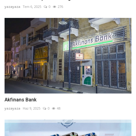
yazayaza
Tem 6, 2025
0
276
Akfinans Bank
yazayaza
Haz 9, 2025
0
48