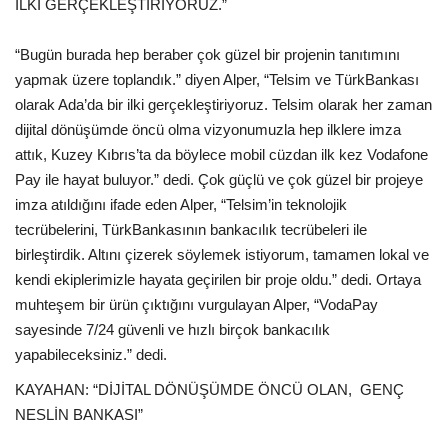
İLKİ GERÇEKLEŞTİRİYORUZ.”
“Bugün burada hep beraber çok güzel bir projenin tanıtımını
yapmak üzere toplandık.” diyen Alper, “Telsim ve TürkBankası
olarak Ada’da bir ilki gerçekleştiriyoruz. Telsim olarak her zaman
dijital dönüşümde öncü olma vizyonumuzla hep ilklere imza
attık, Kuzey Kıbrıs’ta da böylece mobil cüzdan ilk kez Vodafone
Pay ile hayat buluyor.” dedi. Çok güçlü ve çok güzel bir projeye
imza atıldığını ifade eden Alper, “Telsim’in teknolojik
tecrübelerini, TürkBankasının bankacılık tecrübeleri ile
birleştirdik. Altını çizerek söylemek istiyorum, tamamen lokal ve
kendi ekiplerimizle hayata geçirilen bir proje oldu.” dedi. Ortaya
muhteşem bir ürün çıktığını vurgulayan Alper, “VodaPay
sayesinde 7/24 güvenli ve hızlı birçok bankacılık
yapabileceksiniz.” dedi.
KAYAHAN: “DİJİTAL DÖNÜŞÜMDE ÖNCÜ OLAN, GENÇ
NESLİN BANKASI”