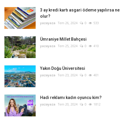
3 ay kredi kartı asgari ödeme yapılırsa ne
olur?
yazayaza
Tem 26, 2024
0
533
Ümraniye Millet Bahçesi
yazayaza
Tem 25, 2024
0
410
Yakın Doğu Üniversitesi
yazayaza
Tem 23, 2024
0
401
Hadi reklamı kadın oyuncu kim?
yazayaza
Tem 20, 2024
0
1812