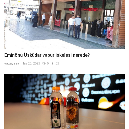
Eminönü Üsküdar vapur iskelesi nerede?
yazayaza
Haz 25, 2025
0
35