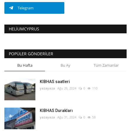
Telegram
HELIUMCYPRUS
POPÜLER GÖNDERILER
Bu Hafta
Bu Ay
Tüm Zamanlar
KIBHAS saatleri
yazayaza
Ağu 26, 2024
0
110
KIBHAS Durakları
yazayaza
Ağu 31, 2024
0
58