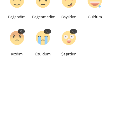
Beğendim
Beğenmedim
Bayıldım
Güldüm
0
0
0
Kızdım
Üzüldüm
Şaşırdım