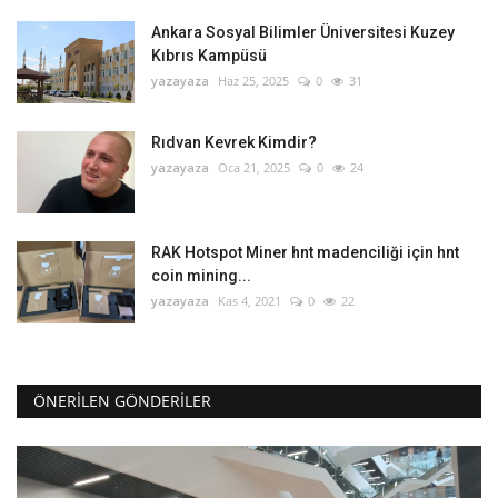
Ankara Sosyal Bilimler Üniversitesi Kuzey
Kıbrıs Kampüsü
yazayaza
Haz 25, 2025
0
31
Rıdvan Kevrek Kimdir?
yazayaza
Oca 21, 2025
0
24
RAK Hotspot Miner hnt madenciliği için hnt
coin mining...
yazayaza
Kas 4, 2021
0
22
ÖNERILEN GÖNDERILER