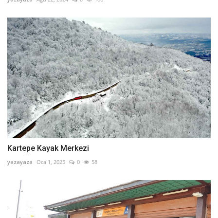
Kartepe Kayak Merkezi
yazayaza
Oca 1, 2025
0
58