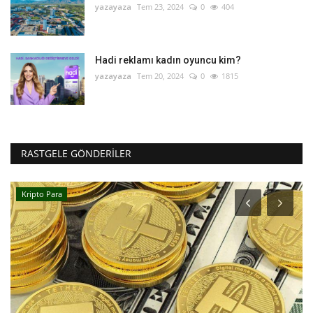
yazayaza
Tem 23, 2024
0
404
Hadi reklamı kadın oyuncu kim?
yazayaza
Tem 20, 2024
0
1815
RASTGELE GÖNDERILER
Kripto Para