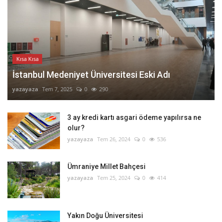
Kısa Kısa
İstanbul Medeniyet Üniversitesi Eski Adı
yazayaza
Tem 7, 2025
0
290
3 ay kredi kartı asgari ödeme yapılırsa ne
olur?
yazayaza
Tem 26, 2024
0
536
Ümraniye Millet Bahçesi
yazayaza
Tem 25, 2024
0
414
Yakın Doğu Üniversitesi