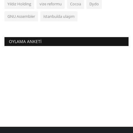
Yıldız Holding
vize reformu
Cocoa
Dydo
GNU Assembler
istanbulda ulaşım
OYLAMA ANKETI