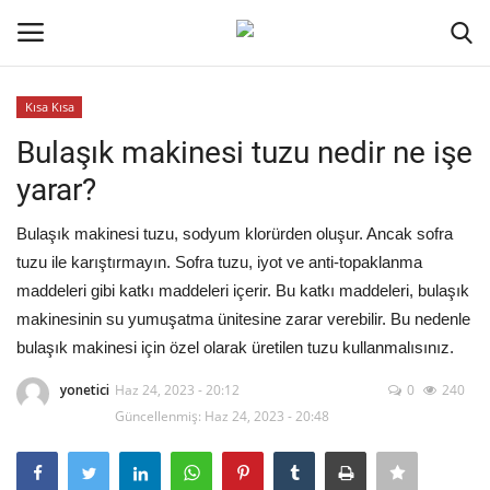
Kısa Kısa
Oturum aç
Kayıt ol
Bulaşık makinesi tuzu nedir ne işe
yarar?
Ana Sayfa
Bulaşık makinesi tuzu, sodyum klorürden oluşur. Ancak sofra
Kripto Para
tuzu ile karıştırmayın. Sofra tuzu, iyot ve anti-topaklanma
maddeleri gibi katkı maddeleri içerir. Bu katkı maddeleri, bulaşık
İletişim
makinesinin su yumuşatma ünitesine zarar verebilir. Bu nedenle
bulaşık makinesi için özel olarak üretilen tuzu kullanmalısınız.
Genel
yonetici
Haz 24, 2023 - 20:12
0
240
Kodlama
Güncellenmiş: Haz 24, 2023 - 20:48
Galeri