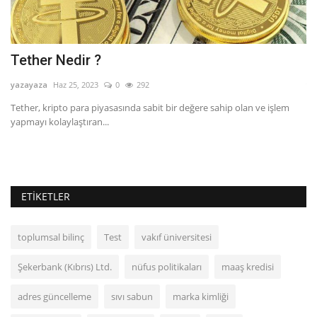
Tether Nedir ?
B
yazayaza
Haz 25, 2023
0
292
ya
ı,
Tether, kripto para piyasasında sabit bir değere sahip olan ve işlem
Bi
yapmayı kolaylaştıran...
gi
ETIKETLER
toplumsal bilinç
Test
vakıf üniversitesi
Şekerbank (Kıbrıs) Ltd.
nüfus politikaları
maaş kredisi
adres güncelleme
sıvı sabun
marka kimliği