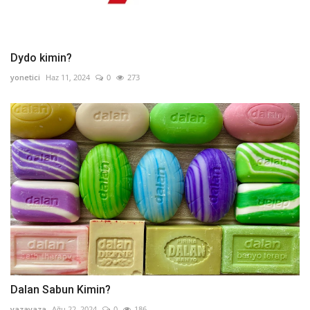
Dydo kimin?
yonetici
Haz 11, 2024
0
273
Dalan Sabun Kimin?
yazayaza
Ağu 22, 2024
0
186