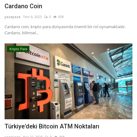
Cardano Coin
yazayaza
Tem 9, 2023
0
658
Cardano coin, kripto para dünyasında önemli bir rol oynamaktadır.
Cardano, bilimsel...
Kripto Para
Türkiye'deki Bitcoin ATM Noktaları
yazayaza
Haz 22, 2023
0
368