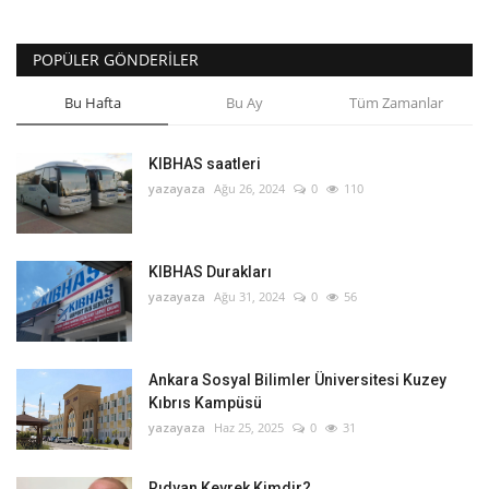
POPÜLER GÖNDERILER
Bu Hafta
Bu Ay
Tüm Zamanlar
KIBHAS saatleri
yazayaza
Ağu 26, 2024
0
110
KIBHAS Durakları
yazayaza
Ağu 31, 2024
0
56
Ankara Sosyal Bilimler Üniversitesi Kuzey
Kıbrıs Kampüsü
yazayaza
Haz 25, 2025
0
31
Rıdvan Kevrek Kimdir?