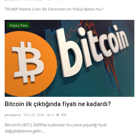
TRUMP Meme Coin: Bir Fenomen mi Yoksa Balon mu?
Dil
English
Türkçe
Kripto Para
Bitcoin ilk çıktığında fiyatı ne kadardı?
yazayaza
Tem 26, 2024
0
468
Bitcoin’in (BTC) 2009’da icadından bu yana yaşadığı fiyat
değişikliklerine gelin...