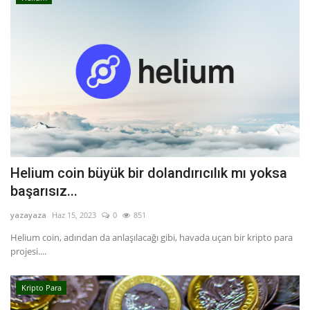
Helium coin büyük bir dolandırıcılık mı yoksa
başarısız...
yazayaza
Haz 15, 2023
0
851
Helium coin, adından da anlaşılacağı gibi, havada uçan bir kripto para
projesi....
Kripto Para