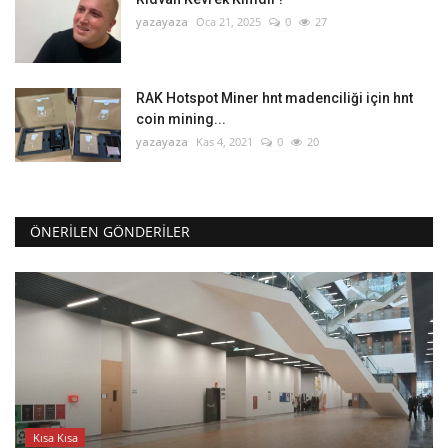
yazayaza
Oca 21, 2025
0
27
RAK Hotspot Miner hnt madenciliği için hnt
coin mining...
yazayaza
Kas 4, 2021
0
20
ÖNERILEN GÖNDERILER
Kısa Kısa