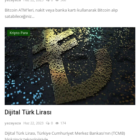
Bitcoin ATM'leri, nakit veya banka kartı kullanarak Bitcoin alıp
satabileceğiniz...
Kripto Para
Dijital Türk Lirası
yazayaza
Haz 22, 2023
0
174
Dijital Türk Lirası, Türkiye Cumhuriyet Merkez Bankası'nın (TCMB)
blokzincir teknolojisiyle...