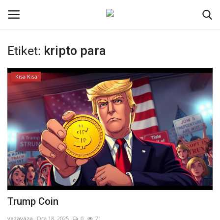
Etiket:
kripto para
Oturum aç
Kayıt ol
Kısa Kısa
Ana Sayfa
Kripto Para
İletişim
Genel
Kodlama
Trump Coin
Galeri
yazayaza
Oca 18, 2025
0
71