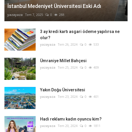
İstanbul Medeniyet Üniversitesi Eski Adı
yazayaza
Tem 7, 2025
0
288
3 ay kredi kartı asgari ödeme yapılırsa ne
olur?
yazayaza
Tem 26, 2024
0
533
Ümraniye Millet Bahçesi
yazayaza
Tem 25, 2024
0
409
Yakın Doğu Üniversitesi
yazayaza
Tem 23, 2024
0
401
Hadi reklamı kadın oyuncu kim?
yazayaza
Tem 20, 2024
0
1811