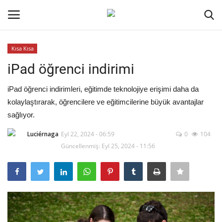
Kısa Kısa
Oturum aç
Kayıt ol
iPad öğrenci indirimi
Ana Sayfa
iPad öğrenci indirimleri, eğitimde teknolojiye erişimi daha da
kolaylaştırarak, öğrencilere ve eğitimcilerine büyük avantajlar
İletişim
sağlıyor.
Luciérnaga
Eyl 22, 2024 - 06:59
0
104
Genel
Güncellenmiş: Eyl 25, 2024 - 11:56
Kodlama
Kripto Para
Galeri