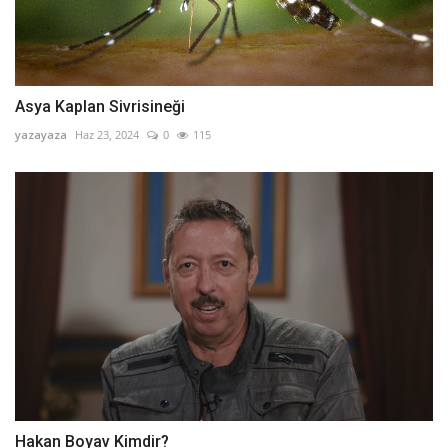
Asya Kaplan Sivrisineği
yazayaza
Haz 23, 2024
0
115
Hakan Boyav Kimdir?