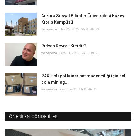
Ankara Sosyal Bilimler Üniversitesi Kuzey
Kıbrıs Kampüsü
yazayaza
Haz 25, 2025
0
29
Rıdvan Kevrek Kimdir?
yazayaza
Oca 21, 2025
0
25
RAK Hotspot Miner hnt madenciliği için hnt
coin mining...
yazayaza
Kas 4, 2021
0
21
ÖNERILEN GÖNDERILER