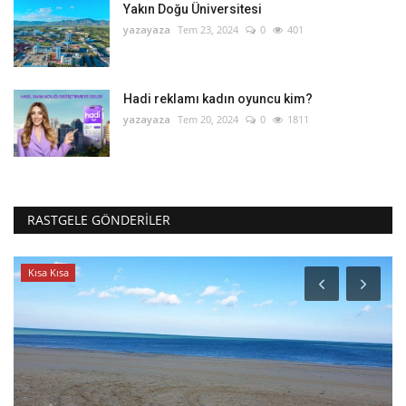
Yakın Doğu Üniversitesi
yazayaza
Tem 23, 2024
0
401
Hadi reklamı kadın oyuncu kim?
yazayaza
Tem 20, 2024
0
1811
RASTGELE GÖNDERILER
Kısa Kısa