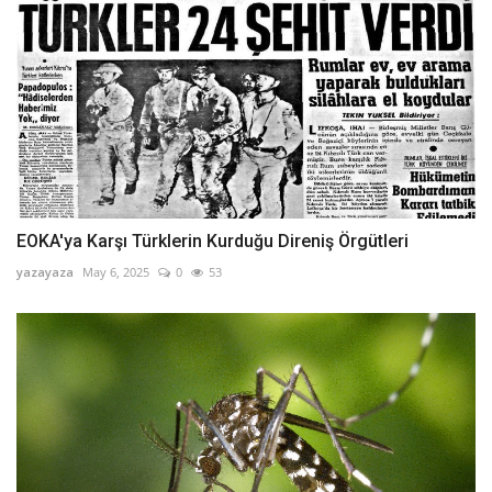
EOKA'ya Karşı Türklerin Kurduğu Direniş Örgütleri
yazayaza
May 6, 2025
0
53