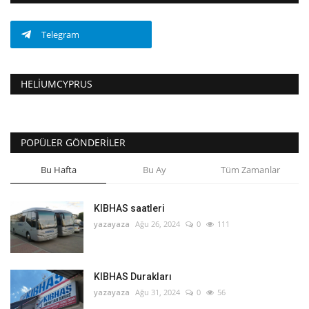
Telegram
HELIUMCYPRUS
POPÜLER GÖNDERILER
Bu Hafta
Bu Ay
Tüm Zamanlar
KIBHAS saatleri
yazayaza
Ağu 26, 2024
0
111
KIBHAS Durakları
yazayaza
Ağu 31, 2024
0
56