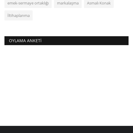
emek-sermaye ortaklığı
markalaşma
Asmalı Konak
İltihaplanma
OYLAMA ANKETI