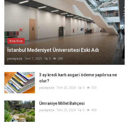
Kısa Kısa
İstanbul Medeniyet Üniversitesi Eski Adı
yazayaza
Tem 7, 2025
0
288
3 ay kredi kartı asgari ödeme yapılırsa ne
olur?
yazayaza
Tem 26, 2024
0
533
Ümraniye Millet Bahçesi
yazayaza
Tem 25, 2024
0
409