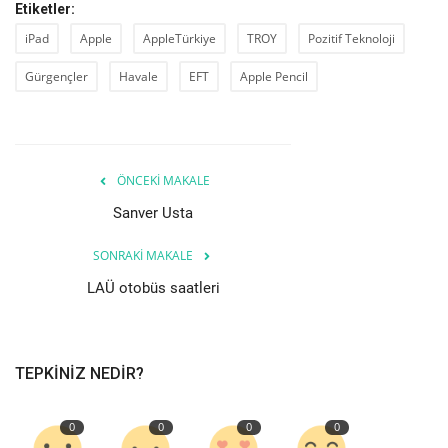
Etiketler:
iPad
Apple
AppleTürkiye
TROY
Pozitif Teknoloji
Gürgençler
Havale
EFT
Apple Pencil
ÖNCEKI MAKALE
Sanver Usta
SONRAKI MAKALE
LAÜ otobüs saatleri
TEPKINIZ NEDIR?
0
0
0
0