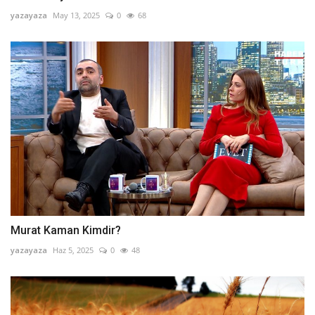
yazayaza
May 13, 2025
0
68
Murat Kaman Kimdir?
yazayaza
Haz 5, 2025
0
48