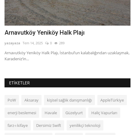
Arnavutköy Yeniköy Halk Plajı
B
yazayaza
Tem 14, 2025
0
289
ya
Arnavutköy Yeniköy Halk Plajı, İstanbul’un kalabalığından uzaklaşmak,
Br
Karadeniz’in...
ta
ETIKETLER
PoW
Aksaray
kişisel sağlık danışmanlığı
AppleTürkiye
enerji beslemesi
Havale
Güzelyurt
Haliç Vapurları
farz-ı kifaye
Dersimiz Swift
yenilikçi teknoloji