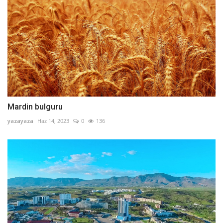
Mardin bulguru
yazayaza
Haz 14, 2023
0
136