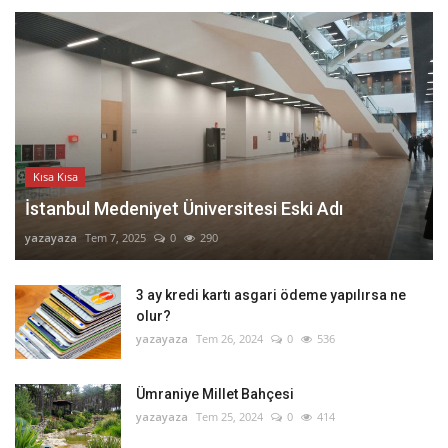
Kısa Kısa
İstanbul Medeniyet Üniversitesi Eski Adı
yazayaza
Tem 7, 2025
0
290
3 ay kredi kartı asgari ödeme yapılırsa ne
olur?
yazayaza
Tem 26, 2024
0
536
Ümraniye Millet Bahçesi
yazayaza
Tem 25, 2024
0
414