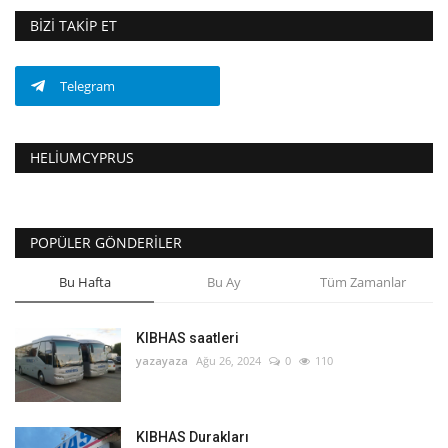
BIZI TAKIP ET
Telegram
HELIUMCYPRUS
POPÜLER GÖNDERILER
Bu Hafta
Bu Ay
Tüm Zamanlar
KIBHAS saatleri
yazayaza
Ağu 26, 2024
0
110
KIBHAS Durakları