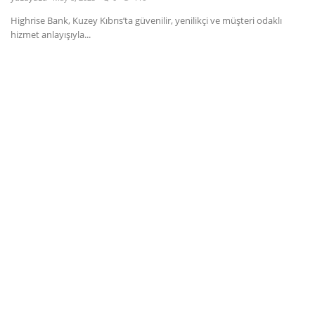
Highrise Bank, Kuzey Kıbrıs’ta güvenilir, yenilikçi ve müşteri odaklı
Dil
hizmet anlayışıyla...
English
Türkçe