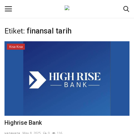
Etiket:
finansal tarih
Oturum aç
Kayıt ol
Kısa Kısa
Ana Sayfa
İletişim
Genel
Kodlama
Kripto Para
Highrise Bank
Galeri
yazayaza
May 8, 2025
0
116