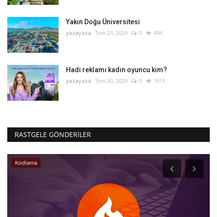
Yakın Doğu Üniversitesi
yazayaza
Tem 23, 2024
0
404
Hadi reklamı kadın oyuncu kim?
yazayaza
Tem 20, 2024
0
1815
RASTGELE GÖNDERILER
Kodlama