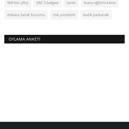
900 bin çiftçi
SRC 5 belgesi
tarım
lisans eğitimi kıbrıs
Ankara Sanat Kurumu
risk yönetimi
butik pastacılık
OYLAMA ANKETI