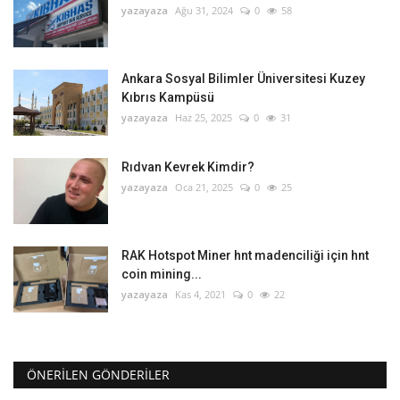
yazayaza
Ağu 31, 2024
0
58
Ankara Sosyal Bilimler Üniversitesi Kuzey
Kıbrıs Kampüsü
yazayaza
Haz 25, 2025
0
31
Rıdvan Kevrek Kimdir?
yazayaza
Oca 21, 2025
0
25
RAK Hotspot Miner hnt madenciliği için hnt
coin mining...
yazayaza
Kas 4, 2021
0
22
ÖNERILEN GÖNDERILER