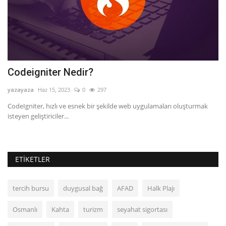
Codeigniter Nedir?
P
yazayaza
Haz 15, 2023
0
297
ya
CodeIgniter, hızlı ve esnek bir şekilde web uygulamaları oluşturmak
Pe
isteyen geliştiriciler...
so
ETIKETLER
tercih bursu
duygusal bağ
AFAD
Halk Plajı
Osmanlı
Kahta
turizm
seyahat sigortası