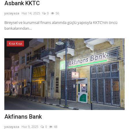
Asbank KKTC
yazayaza
Haz 14, 2025
0
56
Bireysel ve kurumsal finans alanında güçlü yapısıyla KKTC’nin öncü
bankalarından...
Kısa Kısa
Akfinans Bank
yazayaza
Haz 9, 2025
0
48