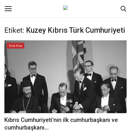
Etiket:
Kuzey Kıbrıs Türk Cumhuriyeti
Oturum aç
Kayıt ol
Kısa Kısa
Ana Sayfa
Kodlama
Kripto Para
İletişim
Genel
Kıbrıs Cumhuriyeti'nin ilk cumhurbaşkanı ve
Galeri
cumhurbaşkanı...