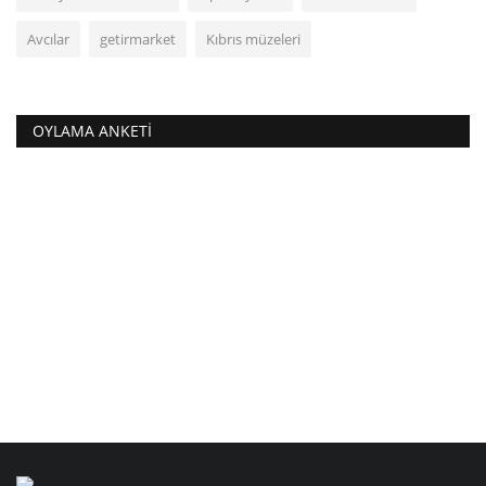
Avcılar
getirmarket
Kıbrıs müzeleri
OYLAMA ANKETI