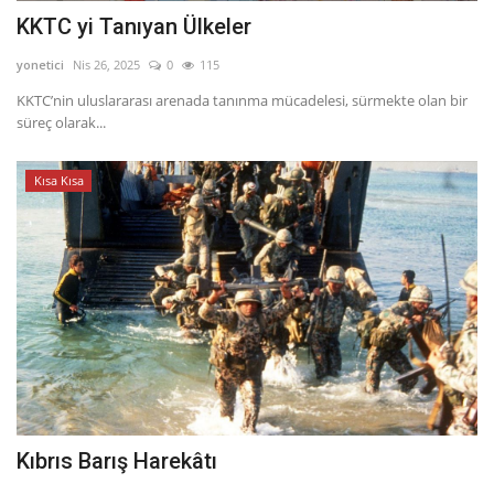
KKTC yi Tanıyan Ülkeler
yonetici
Nis 26, 2025
0
115
KKTC’nin uluslararası arenada tanınma mücadelesi, sürmekte olan bir
süreç olarak...
Kısa Kısa
Kıbrıs Barış Harekâtı