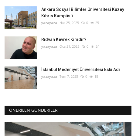
Ankara Sosyal Bilimler Üniversitesi Kuzey
Kıbrıs Kampüsü
yazayaza
Haz 25, 2025
0
25
Rıdvan Kevrek Kimdir?
yazayaza
Oca 21, 2025
0
24
İstanbul Medeniyet Üniversitesi Eski Adı
yazayaza
Tem 7, 2025
0
18
ÖNERILEN GÖNDERILER