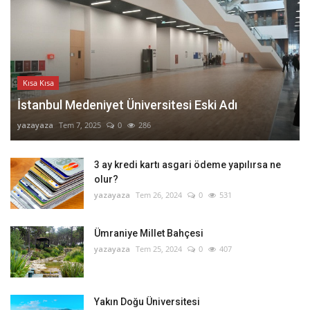
Kısa Kısa
İstanbul Medeniyet Üniversitesi Eski Adı
yazayaza
Tem 7, 2025
0
286
3 ay kredi kartı asgari ödeme yapılırsa ne
olur?
yazayaza
Tem 26, 2024
0
531
Ümraniye Millet Bahçesi
yazayaza
Tem 25, 2024
0
407
Yakın Doğu Üniversitesi