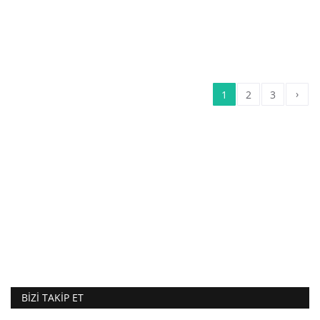
›
1
2
3
BIZI TAKIP ET