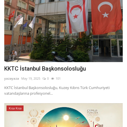
KKTC İstanbul Başkonsolosluğu
yazayaza
May 19, 2025
0
101
KKTC İstanbul Başkonsolosluğu, Kuzey Kıbrıs Türk Cumhuriyeti
vatandaşlarına profesyonel...
Kısa Kısa