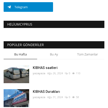
Telegram
HELIUMCYPRUS
POPÜLER GÖNDERILER
Bu Hafta
Bu Ay
Tüm Zamanlar
KIBHAS saatleri
yazayaza
Ağu 26, 2024
0
110
KIBHAS Durakları
yazayaza
Ağu 31, 2024
0
58