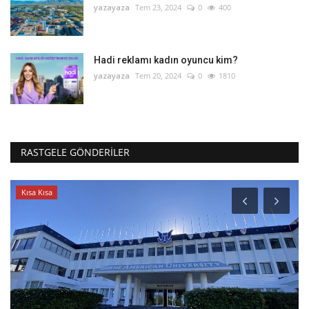
yazayaza
Tem 23, 2024
0
400
Hadi reklamı kadın oyuncu kim?
yazayaza
Tem 20, 2024
0
1810
RASTGELE GÖNDERILER
Kısa Kısa