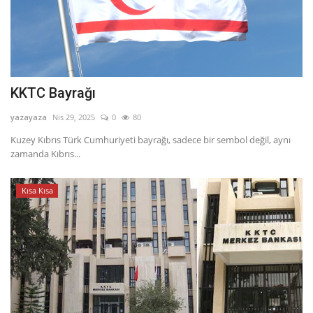
KKTC Bayrağı
yazayaza
Nis 29, 2025
0
80
Kuzey Kıbrıs Türk Cumhuriyeti bayrağı, sadece bir sembol değil, aynı
zamanda Kıbrıs...
Kısa Kısa