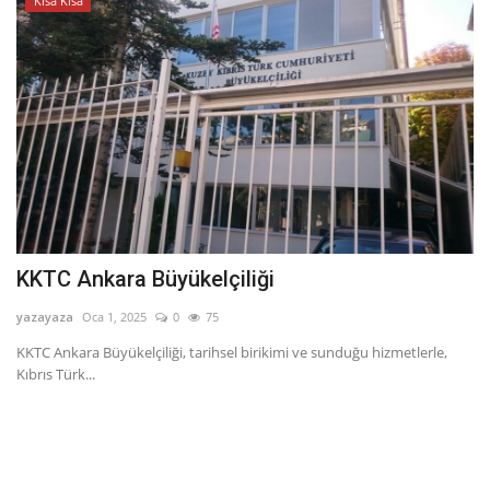
Kısa Kısa
KKTC Ankara Büyükelçiliği
yazayaza
Oca 1, 2025
0
75
KKTC Ankara Büyükelçiliği, tarihsel birikimi ve sunduğu hizmetlerle,
Kıbrıs Türk...