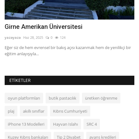
Girne Amerikan Üniversitesi
E
yazayaza
Haz 28, 2025
0
124
ya
Eğer siz de hem evrensel bir bakış açısı kazanmak hem de yenilikçi bir
Er
eğitim anlayışıyla...
ay
ETIKETLER
oyun platformları
butik pastacılık
üretken öğrenme
plaj
akıllı sınıflar
Kıbrıs Cumhuriyeti
iPhone 13 Modelleri
Hayvan Islahı
SRC 4
Kuzey Kıbrıs bankaları
Tip 2 Diyabet
avans kredileri