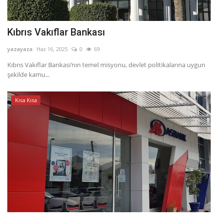
Kıbrıs Vakıflar Bankası
yazayaza
Haz 16, 2025
0
69
Kıbrıs Vakıflar Bankası’nın temel misyonu, devlet politikalarına uygun
şekilde kamu...
Kısa Kısa