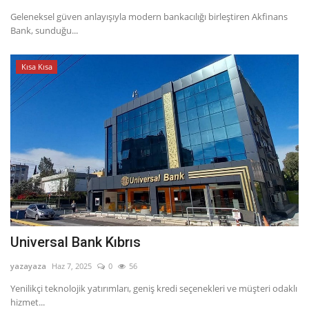
Geleneksel güven anlayışıyla modern bankacılığı birleştiren Akfinans
Bank, sunduğu...
Kısa Kısa
Universal Bank Kıbrıs
yazayaza
Haz 7, 2025
0
56
Yenilikçi teknolojik yatırımları, geniş kredi seçenekleri ve müşteri odaklı
hizmet...