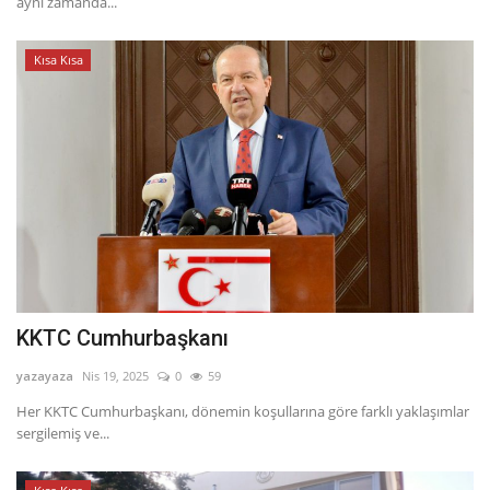
aynı zamanda...
Kısa Kısa
KKTC Cumhurbaşkanı
yazayaza
Nis 19, 2025
0
59
Her KKTC Cumhurbaşkanı, dönemin koşullarına göre farklı yaklaşımlar
sergilemiş ve...