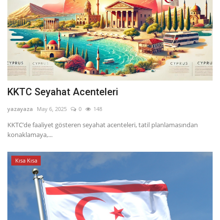
KKTC Seyahat Acenteleri
yazayaza
May 6, 2025
0
148
KKTC’de faaliyet gösteren seyahat acenteleri, tatil planlamasından
konaklamaya,...
Kısa Kısa