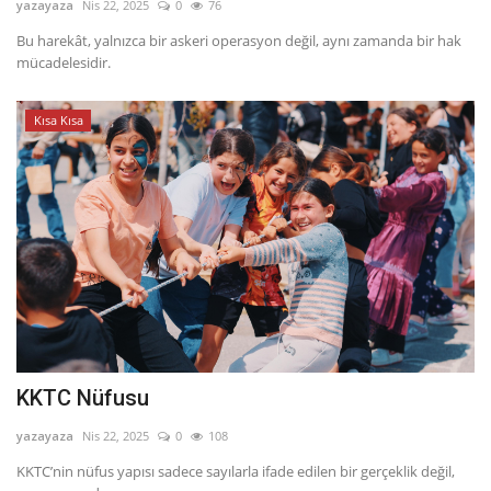
yazayaza
Nis 22, 2025
0
76
Bu harekât, yalnızca bir askeri operasyon değil, aynı zamanda bir hak
mücadelesidir.
Kısa Kısa
KKTC Nüfusu
yazayaza
Nis 22, 2025
0
108
KKTC’nin nüfus yapısı sadece sayılarla ifade edilen bir gerçeklik değil,