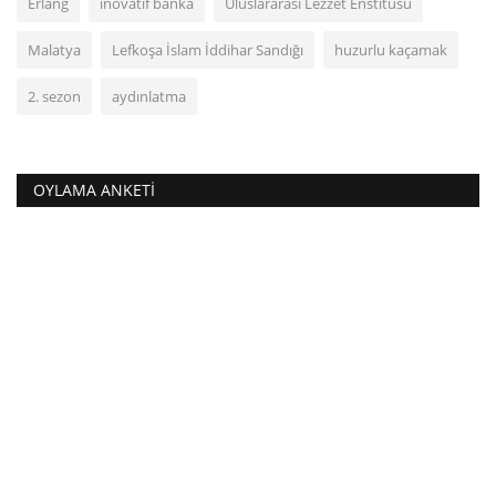
Erlang
inovatif banka
Uluslararası Lezzet Enstitüsü
Malatya
Lefkoşa İslam İddihar Sandığı
huzurlu kaçamak
2. sezon
aydınlatma
OYLAMA ANKETI