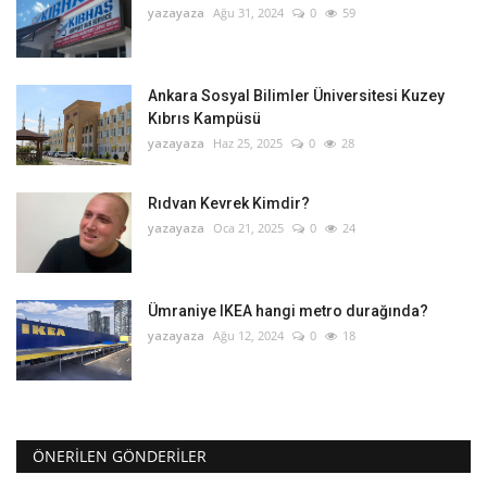
yazayaza
Ağu 31, 2024
0
59
Ankara Sosyal Bilimler Üniversitesi Kuzey
Kıbrıs Kampüsü
yazayaza
Haz 25, 2025
0
28
Rıdvan Kevrek Kimdir?
yazayaza
Oca 21, 2025
0
24
Ümraniye IKEA hangi metro durağında?
yazayaza
Ağu 12, 2024
0
18
ÖNERILEN GÖNDERILER