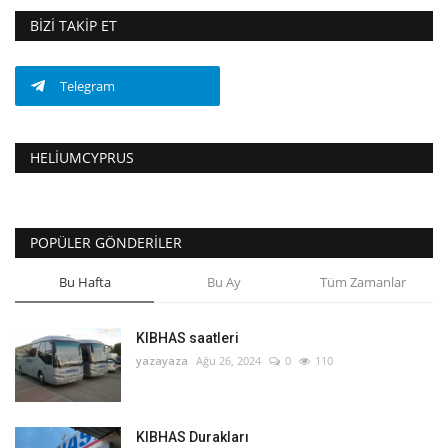
BIZI TAKIP ET
Telegram
HELIUMCYPRUS
POPÜLER GÖNDERILER
Bu Hafta
Bu Ay
Tüm Zamanlar
KIBHAS saatleri
yazayaza
Ağu 26, 2024
0
110
KIBHAS Durakları