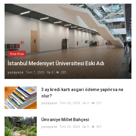
Kısa Kısa
İstanbul Medeniyet Üniversitesi Eski Adı
yazayaza
Tem 7, 2025
0
285
3 ay kredi kartı asgari ödeme yapılırsa ne
olur?
yazayaza
Tem 26, 2024
0
531
Ümraniye Millet Bahçesi
yazayaza
Tem 25, 2024
0
407