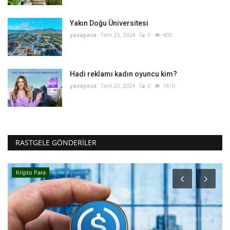
Yakın Doğu Üniversitesi
yazayaza
Tem 23, 2024
0
400
Hadi reklamı kadın oyuncu kim?
yazayaza
Tem 20, 2024
0
1810
RASTGELE GÖNDERILER
Kripto Para