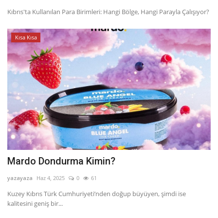
Kıbrıs'ta Kullanılan Para Birimleri: Hangi Bölge, Hangi Parayla Çalışıyor?
Kısa Kısa
Mardo Dondurma Kimin?
yazayaza
Haz 4, 2025
0
61
Kuzey Kıbrıs Türk Cumhuriyeti’nden doğup büyüyen, şimdi ise
kalitesini geniş bir...