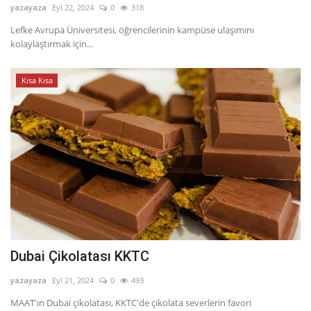
yazayaza
Eyl 22, 2024
0
318
Lefke Avrupa Üniversitesi, öğrencilerinin kampüse ulaşımını
kolaylaştırmak için...
Kısa Kısa
Dubai Çikolatası KKTC
yazayaza
Eyl 21, 2024
0
493
MAAT'ın Dubai çikolatası, KKTC'de çikolata severlerin favori