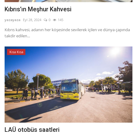
Kıbrıs’ın Meşhur Kahvesi
yazayaza
Eyl 28, 2024
0
145
Kıbrıs kahvesi, adanın her köşesinde sevilerek içilen ve dünya çapında
takdir edilen...
Kısa Kısa
LAÜ otobüs saatleri