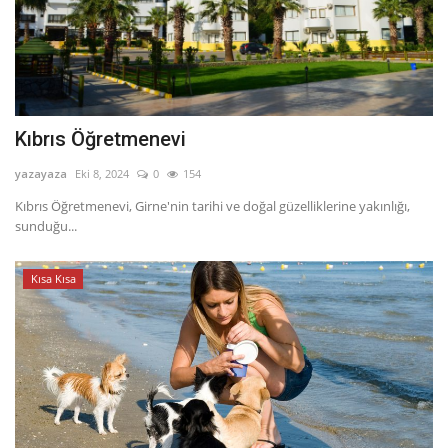
Kıbrıs Öğretmenevi
yazayaza
Eki 8, 2024
0
154
Kıbrıs Öğretmenevi, Girne'nin tarihi ve doğal güzelliklerine yakınlığı,
sunduğu...
Kısa Kısa