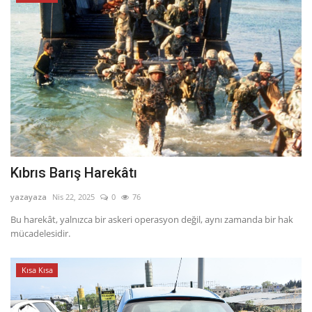
Kıbrıs Barış Harekâtı
yazayaza
Nis 22, 2025
0
76
Bu harekât, yalnızca bir askeri operasyon değil, aynı zamanda bir hak
mücadelesidir.
Kısa Kısa