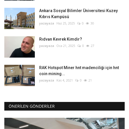
Ankara Sosyal Bilimler Üniversitesi Kuzey
Kıbrıs Kampüsü
yazayaza
Haz 25, 2025
0
30
Rıdvan Kevrek Kimdir?
yazayaza
Oca 21, 2025
0
27
RAK Hotspot Miner hnt madenciliği için hnt
coin mining...
yazayaza
Kas 4, 2021
0
21
ÖNERILEN GÖNDERILER