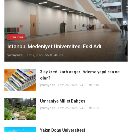
Kısa Kısa
İstanbul Medeniyet Üniversitesi Eski Adı
yazayaza
Tem 7, 2025
0
290
3 ay kredi kartı asgari ödeme yapılırsa ne
olur?
yazayaza
Tem 26, 2024
0
538
Ümraniye Millet Bahçesi
yazayaza
Tem 25, 2024
0
414
Yakın Doğu Üniversitesi