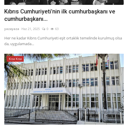
Kıbrıs Cumhuriyeti'nin ilk cumhurbaşkanı ve
cumhurbaşkanı...
yazayaza
Haz 21, 2025
0
63
Her ne kadar Kıbrıs Cumhuriyeti eşit ortaklık temelinde kurulmuş olsa
da, uygulamada...
Kısa Kısa