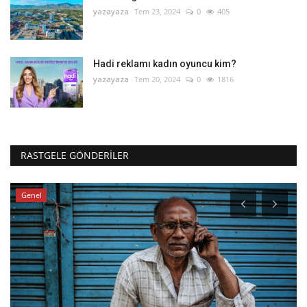
yazayaza
Tem 23, 2024
0
405
Hadi reklamı kadın oyuncu kim?
yazayaza
Tem 20, 2024
0
1816
RASTGELE GÖNDERILER
Genel