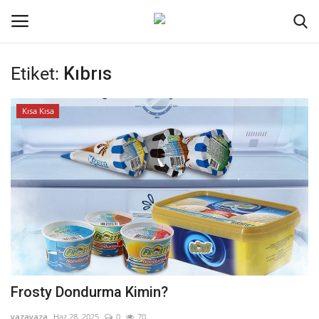
Etiket:
Kıbrıs
Oturum aç
Kayıt ol
Kısa Kısa
Ana Sayfa
Kodlama
Kripto Para
İletişim
Genel
Frosty Dondurma Kimin?
Galeri
yazayaza
Haz 28, 2025
0
70