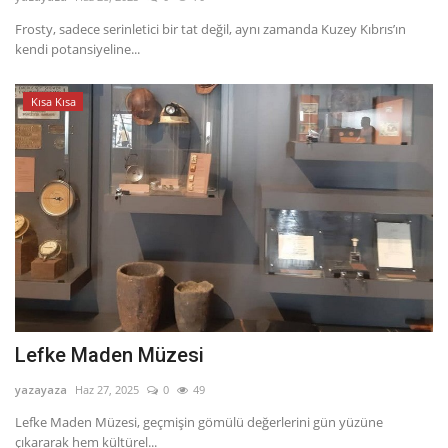
Frosty, sadece serinletici bir tat değil, aynı zamanda Kuzey Kıbrıs’ın
Dil
kendi potansiyeline...
English
Türkçe
Kısa Kısa
Lefke Maden Müzesi
yazayaza
Haz 27, 2025
0
49
Lefke Maden Müzesi, geçmişin gömülü değerlerini gün yüzüne
çıkararak hem kültürel...