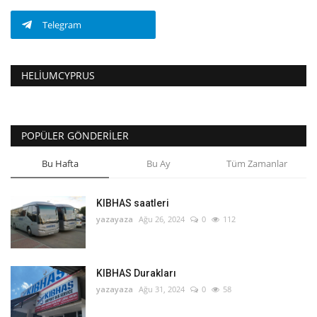
Telegram
HELIUMCYPRUS
POPÜLER GÖNDERILER
Bu Hafta
Bu Ay
Tüm Zamanlar
KIBHAS saatleri
yazayaza
Ağu 26, 2024
0
112
KIBHAS Durakları
yazayaza
Ağu 31, 2024
0
58