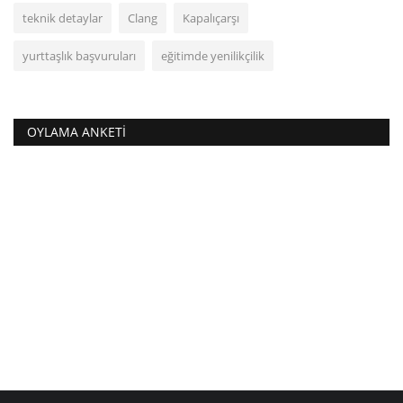
teknik detaylar
Clang
Kapalıçarşı
yurttaşlık başvuruları
eğitimde yenilikçilik
OYLAMA ANKETI