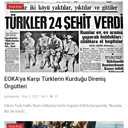
Kısa Kısa
EOKA'ya Karşı Türklerin Kurduğu Direniş
Örgütleri
yazayaza
May 6, 2025
0
53
Kıbrıs Türk halkı, Rum milliyetçi terör örgütü EOKA Karşısında "Burada
Biz de Varız”...
Kısa Kısa