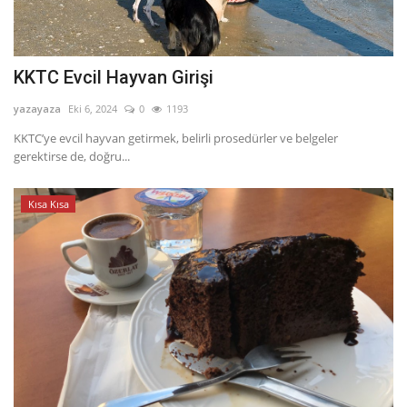
KKTC Evcil Hayvan Girişi
yazayaza
Eki 6, 2024
0
1193
KKTC’ye evcil hayvan getirmek, belirli prosedürler ve belgeler
gerektirse de, doğru...
Kısa Kısa